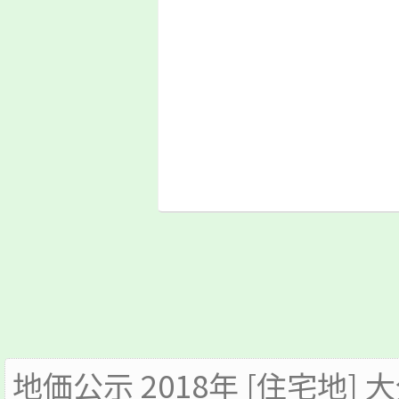
地価公示 2018年 [住宅地