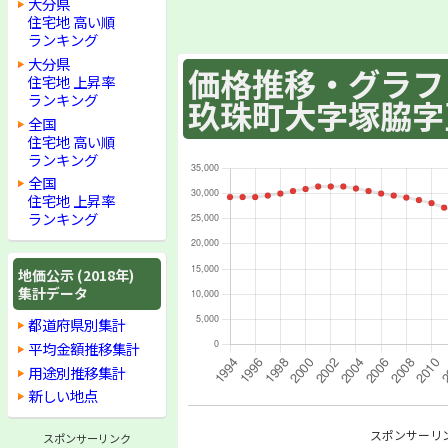
大分県
住宅地 高い順
ランキング
大分県
価格推移・グラフ :
住宅地 上昇率
ランキング
玖珠町大字塚脇字豆
全国
住宅地 高い順
ランキング
全国
住宅地 上昇率
ランキング
地価公示 (2018年)
集計データ
都道府県別集計
平均金額推移集計
用途別推移集計
新しい地点
スポンサーリ
スポンサーリンク