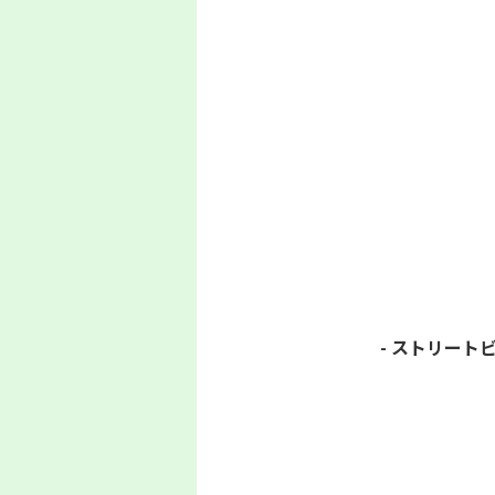
- ストリートビ