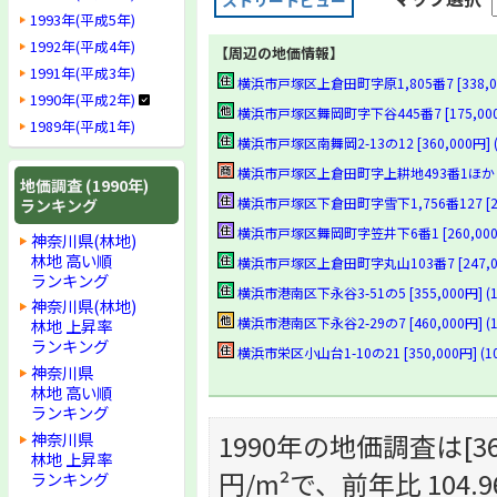
ストリートビュー
1993年(平成5年)
1992年(平成4年)
【周辺の地価情報】
1991年(平成3年)
横浜市戸塚区上倉田町字原1,805番7 [338,000
1990年(平成2年)
横浜市戸塚区舞岡町字下谷445番7 [175,000円]
1989年(平成1年)
横浜市戸塚区南舞岡2-13の12 [360,000円] (1
横浜市戸塚区上倉田町字上耕地493番1ほか [1,85
地価調査 (1990年)
横浜市戸塚区下倉田町字雪下1,756番127 [268,0
ランキング
横浜市戸塚区舞岡町字笠井下6番1 [260,000円] 
神奈川県(林地)
林地 高い順
横浜市戸塚区上倉田町字丸山103番7 [247,000円
ランキング
横浜市港南区下永谷3-51の5 [355,000円] (1
神奈川県(林地)
横浜市港南区下永谷2-29の7 [460,000円] (10
林地 上昇率
ランキング
横浜市栄区小山台1-10の21 [350,000円] (10
神奈川県
林地 高い順
ランキング
1990年の地価調査は[36,0
神奈川県
林地 上昇率
円/m²で、前年比 104.
ランキング