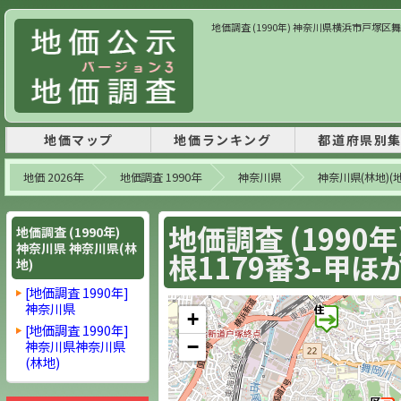
地価調査 (1990年) 神奈川県横浜市戸塚区舞岡町字
地価マップ
地価ランキング
都道府県別
地価 2026年
地価調査 1990年
神奈川県
神奈川県(林地)(
地価調査 (199
地価調査 (1990年)
神奈川県 神奈川県(林
根1179番3-甲ほか 
地)
[地価調査 1990年]
神奈川県
+
[地価調査 1990年]
−
神奈川県神奈川県
(林地)