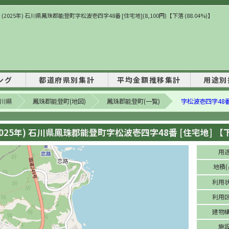
(2025年) 石川県鳳珠郡能登町字松波壱四字48番 [住宅地](8,100円)【下落 (88.04%)】
ング
都道府県別集計
平均金額推移集計
用途別
川県
鳳珠郡能登町(地図)
鳳珠郡能登町(一覧)
字松波壱四字48
025年) 石川県鳳珠郡能登町字松波壱四字48番 [住宅地] 【下落
用
地積(
利用
利用
建物
施