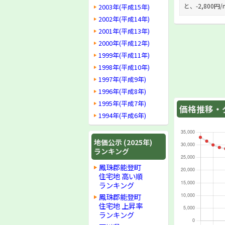
と、-2,800
2003年(平成15年)
2002年(平成14年)
2001年(平成13年)
2000年(平成12年)
1999年(平成11年)
1998年(平成10年)
1997年(平成9年)
1996年(平成8年)
1995年(平成7年)
価格推移・グ
1994年(平成6年)
地価公示 (2025年)
ランキング
鳳珠郡能登町
住宅地 高い順
ランキング
鳳珠郡能登町
住宅地 上昇率
ランキング