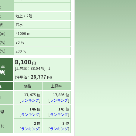
状
数
地上：2階
駅
穴水
m)
41000 m
%)
70 %
%)
200 %
8,100
円
5
年
[上昇率：88.04 %] ↓
地]
26,777
(坪単価：
円)
位
価格
上昇率
17,475
位
17,895
位
国
[
ランキング
]
[
ランキング
]
146
位
145
位
府県
[
ランキング
]
[
ランキング
]
2
位
3
位
町村
[
ランキング
]
[
ランキング
]