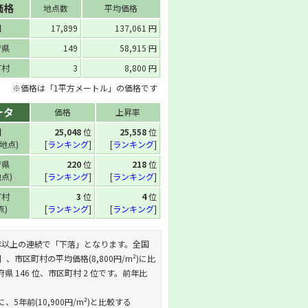
価格
地点数
平均価格
国
17,899
137,061 円
府県
149
58,915 円
町村
3
8,800 円
※価格は「1平方メートル」の価格です
ータ
価格
上昇率
国
25,048
位
25,558
位
 地点)
[
ランキング
]
[
ランキング
]
府県
220
位
218
位
地点)
[
ランキング
]
[
ランキング
]
町村
3
位
4
位
点)
[
ランキング
]
[
ランキング
]
これは5年以上の連続で「下落」となります。全国
】、市区町村の平均価格(8,800円/m²)に比
県 146 位、市区町村 2 位です。前年比
、5年前(10,900円/m²)と比較する