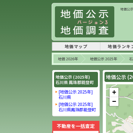
地価公示 
地価マップ
地価ランキ
地価 2026年
地価公示 2025年
石
地価公示 (2
地価公示 (2025年)
石川県 鳳珠郡能登町
[地価公示 2025年]
+
石川県
−
[地価公示 2025年]
石川県鳳珠郡能登町
不動産を一括査定