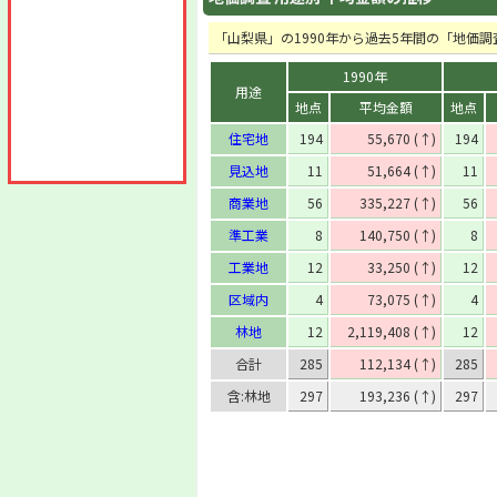
「山梨県」の1990年から過去5年間の「地価
1990年
用途
地点
平均金額
地点
住宅地
194
55,670 (↑)
194
見込地
11
51,664 (↑)
11
商業地
56
335,227 (↑)
56
準工業
8
140,750 (↑)
8
工業地
12
33,250 (↑)
12
区域内
4
73,075 (↑)
4
林地
12
2,119,408 (↑)
12
合計
285
112,134 (↑)
285
含:林地
297
193,236 (↑)
297