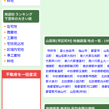
林地
用途別 ランキング
下落率の大きい順
住宅地
商業地
工業地
山梨県(市区町村) 地価調査 地点一覧 - 19
宅地見込地
区域内宅地
甲府市
富士吉田市
塩山市
都留市
山
準工業地
沼町
東山梨郡大和村
東八代郡石和町
東
林地
代郡芦川村
東八代郡豊富村
西八代郡上九一
増穂町
南巨摩郡鰍沢町
南巨摩郡中富町
巨摩郡敷島町
中巨摩郡玉穂町
中巨摩郡昭和
不動産を一括査定
町
中巨摩郡櫛形町
中巨摩郡甲西町
北巨
郡大泉村
北巨摩郡小淵沢町
北巨摩郡白州町
南都留郡山中湖村
南都留郡河口湖町
南都
都留郡丹波山村
山梨県(林地)
地価調査 用途別 平均金額の推移