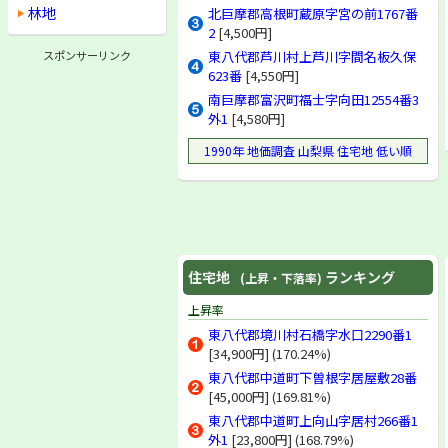
林地
北巨摩郡高根町蔵原字宮の前1767番
2
[4,500円]
スポンサーリンク
東八代郡芦川村上芦川字間名板久保
623番
[4,550円]
南巨摩郡富沢町福士字向田12554番3
外1
[4,580円]
1990年 地価調査 山梨県 住宅地 低い順
住宅地
ランキング
(上昇・下落率)
上昇率
東八代郡境川村石橋字水口2290番1
[34,900円] (170.24%)
東八代郡中道町下曽根字居屋敷28番
[45,000円] (169.81%)
東八代郡中道町上向山字居村266番1
外1
[23,800円] (168.79%)