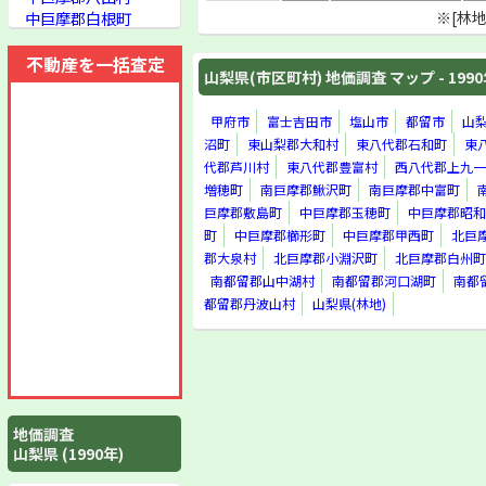
中巨摩郡白根町
※[林
中巨摩郡芦安村
中巨摩郡若草町
不動産を一括査定
山梨県(市区町村) 地価調査 マップ - 199
中巨摩郡櫛形町
中巨摩郡甲西町
北巨摩郡双葉町
甲府市
富士吉田市
塩山市
都留市
山
北巨摩郡明野村
沼町
東山梨郡大和村
東八代郡石和町
東
北巨摩郡須玉町
代郡芦川村
東八代郡豊富村
西八代郡上九一
北巨摩郡高根町
増穂町
南巨摩郡鰍沢町
南巨摩郡中富町
北巨摩郡長坂町
巨摩郡敷島町
中巨摩郡玉穂町
中巨摩郡昭和
北巨摩郡大泉村
町
中巨摩郡櫛形町
中巨摩郡甲西町
北巨
北巨摩郡小淵沢町
郡大泉村
北巨摩郡小淵沢町
北巨摩郡白州町
北巨摩郡白州町
南都留郡山中湖村
南都留郡河口湖町
南都
北巨摩郡武川村
都留郡丹波山村
山梨県(林地)
南都留郡秋山村
南都留郡道志村
南都留郡西桂町
南都留郡忍野村
南都留郡山中湖村
南都留郡河口湖町
地価調査
南都留郡勝山村
山梨県 (1990年)
南都留郡足和田村
南都留郡鳴沢村