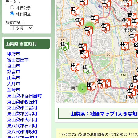
データ ：
地価公示
地価調査
都道府県 ：
2
山梨県 市区町村
甲府市
富士吉田市
塩山市
都留市
山梨市
大月市
3
韮崎市
東山梨郡春日居町
東山梨郡牧丘町
東山梨郡三富村
山梨県：地価マップ (大きな地
東山梨郡勝沼町
東山梨郡大和村
東八代郡石和町
東八代郡御坂町
1990年の山梨県の地価調査の平均金額は「112,1
東八代郡一宮町