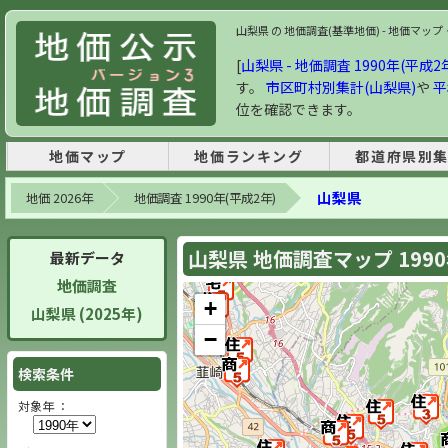
山梨県 の 地価調査(基準地価) - 地価マップ・
[
山梨県 - 地価調査 1990年(平成2
す。
市区町村別集計(山梨県)
や
平
位を確認できます。
地価マップ
地価ランキング
都道府県別
山梨県
地価 2026年
地価調査 1990年(平成2年)
山梨県 地価調査マップ 199
最新データ
地価調査
+
山梨県 (2025年)
−
検索条件
対象年 ：