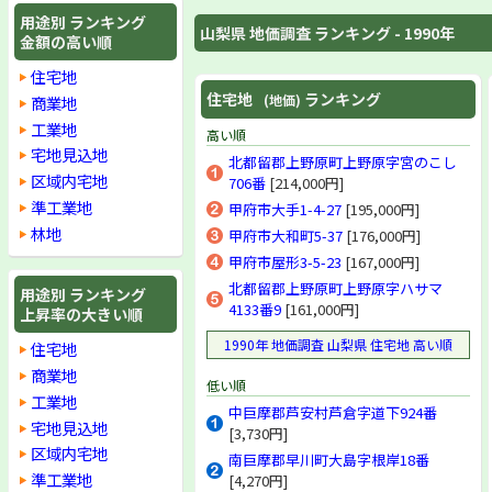
北都留郡上野原町
用途別 ランキング
山梨県 地価調査 ランキング - 1990年
北都留郡小菅村
金額の高い順
北都留郡丹波山村
住宅地
山梨県(林地)
住宅地
ランキング
(地価)
商業地
工業地
高い順
宅地見込地
北都留郡上野原町上野原字宮のこし
区域内宅地
706番
[214,000円]
準工業地
甲府市大手1-4-27
[195,000円]
林地
甲府市大和町5-37
[176,000円]
甲府市屋形3-5-23
[167,000円]
北都留郡上野原町上野原字ハサマ
用途別 ランキング
4133番9
[161,000円]
上昇率の大きい順
1990年 地価調査 山梨県 住宅地 高い順
住宅地
商業地
低い順
工業地
中巨摩郡芦安村芦倉字道下924番
宅地見込地
[3,730円]
区域内宅地
南巨摩郡早川町大島字根岸18番
準工業地
[4,270円]