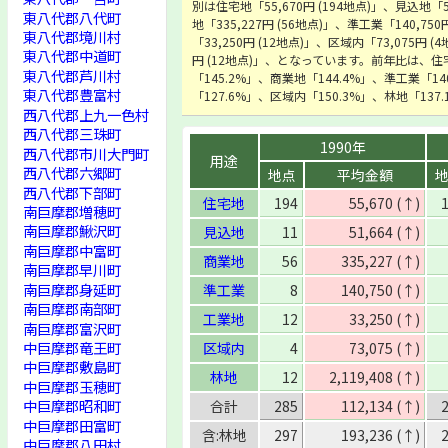
別は住宅地「55,670円 (194地点)」、見込地「5
東八代郡八代町
地「335,227円 (56地点)」、準工業「140,75
東八代郡境川村
「33,250円 (12地点)」、区域内「73,075円 (4
東八代郡中道町
円 (12地点)」、となっています。前年比は、住
東八代郡芦川村
「145.2%」、商業地「144.4%」、準工業「1
東八代郡豊富村
「127.6%」、区域内「150.3%」、林地「13
西八代郡上九一色村
西八代郡三珠町
1990年
西八代郡市川大門町
用途
西八代郡六郷町
地点
平均金額
西八代郡下部町
住宅地
194
55,670 (↑)
南巨摩郡増穂町
南巨摩郡鰍沢町
見込地
11
51,664 (↑)
南巨摩郡中富町
商業地
56
335,227 (↑)
南巨摩郡早川町
南巨摩郡身延町
準工業
8
140,750 (↑)
南巨摩郡南部町
工業地
12
33,250 (↑)
南巨摩郡富沢町
中巨摩郡竜王町
区域内
4
73,075 (↑)
中巨摩郡敷島町
林地
12
2,119,408 (↑)
中巨摩郡玉穂町
中巨摩郡昭和町
合計
285
112,134 (↑)
中巨摩郡田富町
含:林地
297
193,236 (↑)
中巨摩郡八田村