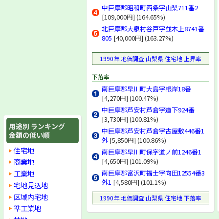
中巨摩郡昭和町西条字山梨711番2
[109,000円] (164.65%)
北巨摩郡大泉村谷戸字並木上8741番
805
[40,000円] (163.27%)
1990年 地価調査 山梨県 住宅地 上昇率
下落率
南巨摩郡早川町大島字根岸18番
[4,270円] (100.47%)
中巨摩郡芦安村芦倉字道下924番
[3,730円] (100.81%)
用途別 ランキング
中巨摩郡芦安村芦倉字古屋敷446番1
金額の低い順
外
[5,850円] (100.86%)
住宅地
南巨摩郡早川町保字道ノ前1246番1
商業地
[4,650円] (101.09%)
工業地
南巨摩郡富沢町福士字向田12554番3
外1
[4,580円] (101.1%)
宅地見込地
区域内宅地
1990年 地価調査 山梨県 住宅地 下落率
準工業地