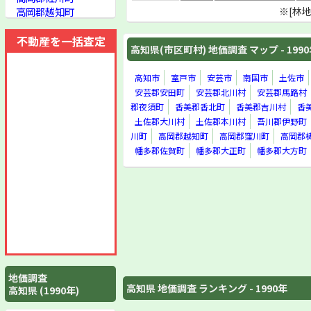
高岡郡越知町
※[林
高岡郡窪川町
高岡郡梼原町
不動産を一括査定
高知県(市区町村) 地価調査 マップ - 199
高岡郡大野見村
高岡郡東津野村
高岡郡葉山村
高知市
室戸市
安芸市
南国市
土佐市
高岡郡仁淀村
安芸郡安田町
安芸郡北川村
安芸郡馬路村
高岡郡日高村
郡夜須町
香美郡香北町
香美郡吉川村
香
幡多郡佐賀町
土佐郡大川村
土佐郡本川村
吾川郡伊野町
幡多郡大正町
川町
高岡郡越知町
高岡郡窪川町
高岡郡
幡多郡大方町
幡多郡佐賀町
幡多郡大正町
幡多郡大方町
幡多郡大月町
幡多郡十和村
幡多郡西土佐村
幡多郡三原村
高知県(林地)
地価調査
高知県 地価調査 ランキング - 1990年
高知県 (1990年)