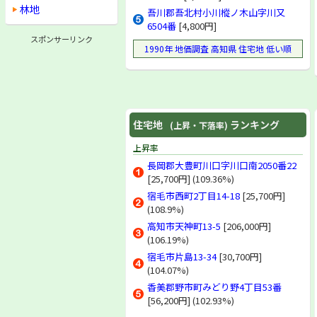
林地
吾川郡吾北村小川樅ノ木山字川又
6504番
[4,800円]
スポンサーリンク
1990年 地価調査 高知県 住宅地 低い順
住宅地
ランキング
(上昇・下落率)
上昇率
長岡郡大豊町川口字川口南2050番22
[25,700円] (109.36%)
宿毛市西町2丁目14-18
[25,700円]
(108.9%)
高知市天神町13-5
[206,000円]
(106.19%)
宿毛市片島13-34
[30,700円]
(104.07%)
香美郡野市町みどり野4丁目53番
[56,200円] (102.93%)