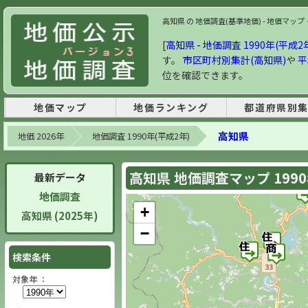
高知県 の 地価調査(基準地価) - 地価マップ・
[
高知県 - 地価調査 1990年(平成2
す。
市区町村別集計(高知県)
や
平
位を確認できます。
地価マップ
地価ランキング
都道府県別
高知県
地価 2026年
地価調査 1990年(平成2年)
高知県 地価調査マップ 199
最新データ
地価調査
+
高知県 (2025年)
−
検索条件
対象年 ：