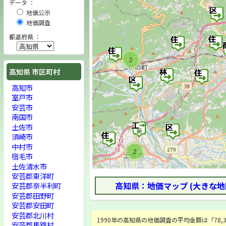
データ ：
地価公示
地価調査
都道府県 ：
2
高知県 市区町村
高知市
室戸市
安芸市
南国市
土佐市
須崎市
中村市
2
宿毛市
土佐清水市
安芸郡東洋町
高知県：地価マップ (大きな地
安芸郡奈半利町
安芸郡田野町
安芸郡安田町
安芸郡北川村
1990年の高知県の地価調査の平均金額は「78,35
安芸郡馬路村