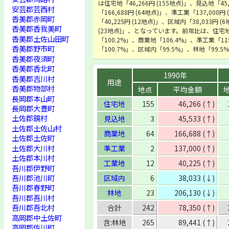
は住宅地「46,266円 (155地点)」、見込地「45
安芸郡芸西村
「166,688円 (64地点)」、準工業「137,000
香美郡赤岡町
「40,225円 (12地点)」、区域内「38,033円 (
香美郡香我美町
(23地点)」、となっています。前年比は、住宅地
香美郡土佐山田町
「100.2%」、商業地「106.4%」、準工業「1
香美郡野市町
「100.7%」、区域内「99.5%」、林地「99.
香美郡夜須町
香美郡香北町
1990年
香美郡吉川村
用途
香美郡物部村
地点
平均金額
長岡郡本山町
住宅地
155
46,266 (↑)
長岡郡大豊町
土佐郡鏡村
見込地
3
45,533 (↑)
土佐郡土佐山村
商業地
64
166,688 (↑)
土佐郡土佐町
土佐郡大川村
準工業
2
137,000 (↑)
土佐郡本川村
工業地
12
40,225 (↑)
吾川郡伊野町
吾川郡池川町
区域内
6
38,033 (↓)
吾川郡春野町
林地
23
206,130 (↓)
吾川郡吾川村
吾川郡吾北村
合計
242
78,350 (↑)
高岡郡中土佐町
含:林地
265
89,441 (↑)
高岡郡佐川町