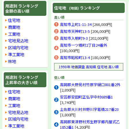
用途別 ランキング
住宅地
ランキング
(地価)
金額の高い順
高い順
住宅地
高知市上町1-11-34
[266,000円]
商業地
高知市天神町13-5
[206,000円]
工業地
高知市入明町9-3
[202,000円]
宅地見込地
高知市一ツ橋町2丁目24番外
区域内宅地
[180,000円]
準工業地
高知市昭和町13-4
[180,000円]
林地
1990年 地価調査 高知県 住宅地 高い順
用途別 ランキング
低い順
上昇率の大きい順
高岡郡大野見村竹原字樋口801番2外
[2,890円]
住宅地
安芸郡安田町正弘字中村689番1
商業地
[3,740円]
工業地
土佐郡大川村井野川字葛橋217番23
宅地見込地
[3,800円]
区域内宅地
高岡郡東津野村芳生野字郷内屋式乙
準工業地
1852番1
[4,200円]