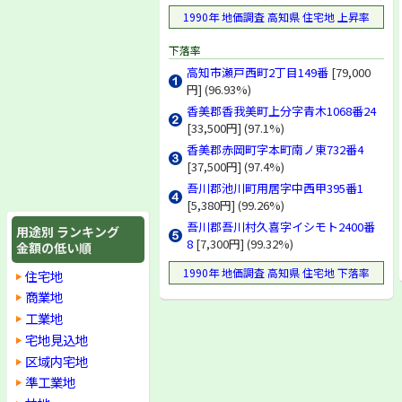
1990年 地価調査 高知県 住宅地 上昇率
下落率
高知市瀬戸西町2丁目149番
[79,000
円] (96.93%)
香美郡香我美町上分字青木1068番24
[33,500円] (97.1%)
香美郡赤岡町字本町南ノ東732番4
[37,500円] (97.4%)
吾川郡池川町用居字中西甲395番1
[5,380円] (99.26%)
吾川郡吾川村久喜字イシモト2400番
用途別 ランキング
8
[7,300円] (99.32%)
金額の低い順
1990年 地価調査 高知県 住宅地 下落率
住宅地
商業地
工業地
宅地見込地
区域内宅地
準工業地