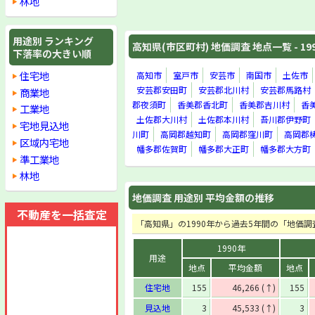
林地
用途別 ランキング
高知県(市区町村) 地価調査 地点一覧 - 19
下落率の大きい順
住宅地
高知市
室戸市
安芸市
南国市
土佐市
安芸郡安田町
安芸郡北川村
安芸郡馬路村
商業地
郡夜須町
香美郡香北町
香美郡吉川村
香
工業地
土佐郡大川村
土佐郡本川村
吾川郡伊野町
宅地見込地
川町
高岡郡越知町
高岡郡窪川町
高岡郡
区域内宅地
幡多郡佐賀町
幡多郡大正町
幡多郡大方町
準工業地
林地
地価調査 用途別 平均金額の推移
不動産を一括査定
「高知県」の1990年から過去5年間の「地価
1990年
用途
地点
平均金額
地点
住宅地
155
46,266 (↑)
155
見込地
3
45,533 (↑)
3