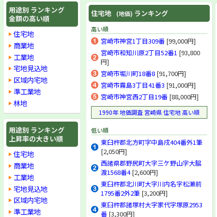
用途別 ランキング
住宅地
ランキング
(地価)
金額の高い順
高い順
住宅地
宮崎市神宮1丁目309番
[99,000円]
商業地
宮崎市和知川原2丁目52番1
[93,800
工業地
円]
宅地見込地
宮崎市堀川町18番8
[91,700円]
区域内宅地
宮崎市霧島3丁目41番3
[91,000円]
準工業地
宮崎市神宮西2丁目19番
[88,000円]
林地
1990年 地価調査 宮崎県 住宅地 高い順
用途別 ランキング
低い順
上昇率の大きい順
東臼杵郡北方町字中島戌404番外1筆
[2,050円]
住宅地
西諸県郡野尻町大字三ケ野山字大脇
商業地
渡1568番4
[2,600円]
工業地
東臼杵郡北川町大字川内名字松瀬前
宅地見込地
1795番2外2筆
[3,200円]
区域内宅地
東臼杵郡諸塚村大字家代字塚原2953
準工業地
番
[3,300円]