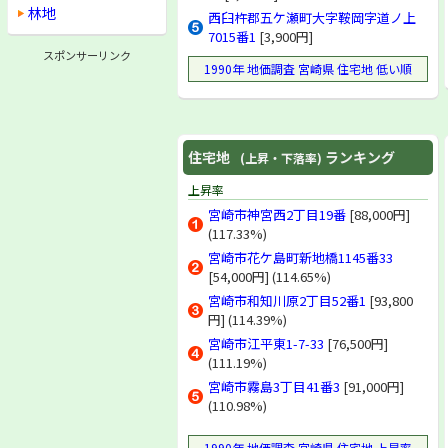
林地
西臼杵郡五ケ瀬町大字鞍岡字道ノ上
7015番1
[3,900円]
スポンサーリンク
1990年 地価調査 宮崎県 住宅地 低い順
住宅地
ランキング
(上昇・下落率)
上昇率
宮崎市神宮西2丁目19番
[88,000円]
(117.33%)
宮崎市花ケ島町新地橋1145番33
[54,000円] (114.65%)
宮崎市和知川原2丁目52番1
[93,800
円] (114.39%)
宮崎市江平東1-7-33
[76,500円]
(111.19%)
宮崎市霧島3丁目41番3
[91,000円]
(110.98%)
1990年 地価調査 宮崎県 住宅地 上昇率