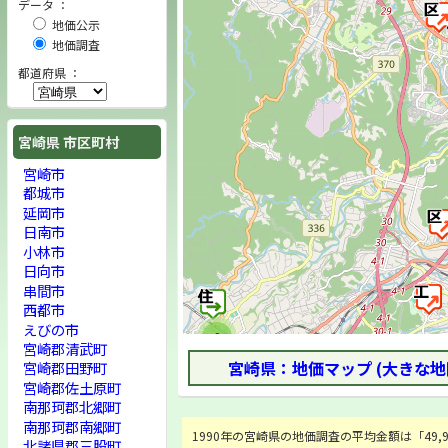
データ ：
地価公示
地価調査
都道府県 ：
宮崎県 市区町村
宮崎市
都城市
延岡市
日南市
小林市
日向市
串間市
西都市
えびの市
2
宮崎郡清武町
宮崎県：地価マップ (大きな地
宮崎郡田野町
宮崎郡佐土原町
南那珂郡北郷町
南那珂郡南郷町
1990年の宮崎県の地価調査の平均金額は「49,98
北諸県郡三股町