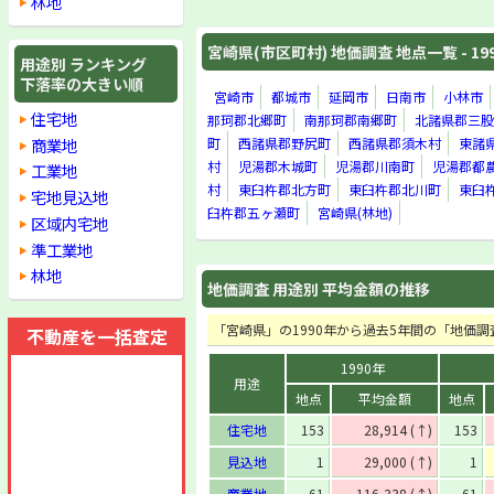
林地
宮崎県(市区町村) 地価調査 地点一覧 - 19
用途別 ランキング
下落率の大きい順
宮崎市
都城市
延岡市
日南市
小林市
住宅地
那珂郡北郷町
南那珂郡南郷町
北諸県郡三股
商業地
町
西諸県郡野尻町
西諸県郡須木村
東諸
村
児湯郡木城町
児湯郡川南町
児湯郡都
工業地
村
東臼杵郡北方町
東臼杵郡北川町
東臼
宅地見込地
臼杵郡五ヶ瀬町
宮崎県(林地)
区域内宅地
準工業地
林地
地価調査 用途別 平均金額の推移
「宮崎県」の1990年から過去5年間の「地価
不動産を一括査定
1990年
用途
地点
平均金額
地点
住宅地
153
28,914 (↑)
153
見込地
1
29,000 (↑)
1
商業地
61
116,338 (↑)
61