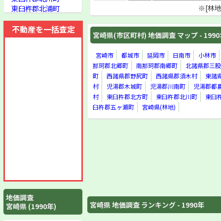
東臼杵郡北浦町
※[林
東臼杵郡諸塚村
東臼杵郡椎葉村
不動産を一括査定
宮崎県(市区町村) 地価調査 マップ - 199
西臼杵郡高千穂町
西臼杵郡日之影町
西臼杵郡五ヶ瀬町
宮崎市
都城市
延岡市
日南市
小林市
宮崎県(林地)
那珂郡北郷町
南那珂郡南郷町
北諸県郡三股
町
西諸県郡野尻町
西諸県郡須木村
東諸
村
児湯郡木城町
児湯郡川南町
児湯郡都
村
東臼杵郡北方町
東臼杵郡北川町
東臼
臼杵郡五ヶ瀬町
宮崎県(林地)
地価調査
宮崎県 地価調査 ランキング - 1990年
宮崎県 (1990年)