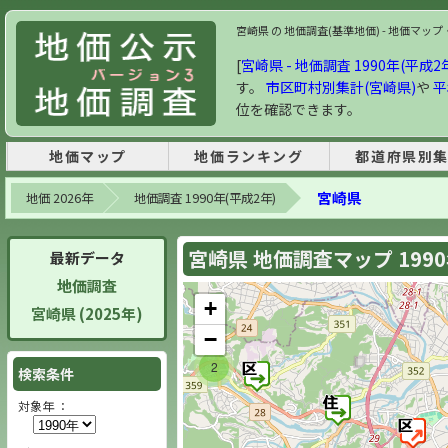
宮崎県 の 地価調査(基準地価) - 地価マップ・
[
宮崎県 - 地価調査 1990年(平成2
す。
市区町村別集計(宮崎県)
や
平
位を確認できます。
地価マップ
地価ランキング
都道府県別
宮崎県
地価 2026年
地価調査 1990年(平成2年)
宮崎県 地価調査マップ 199
最新データ
地価調査
+
宮崎県 (2025年)
−
2
検索条件
対象年 ：