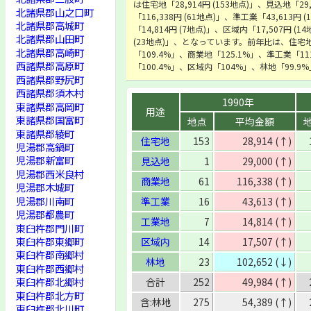
は住宅地「28,914円 (153地点)」、見込地「29
北諸県郡山之口町
「116,338円 (61地点)」、準工業「43,613円
北諸県郡高城町
「14,814円 (7地点)」、区域内「17,507円 (1
北諸県郡山田町
(23地点)」、となっています。前年比は、住宅
北諸県郡高崎町
「109.4%」、商業地「125.1%」、準工業「1
西諸県郡高原町
「100.4%」、区域内「104%」、林地「99.
西諸県郡野尻町
西諸県郡須木村
1990年
東諸県郡高岡町
用途
東諸県郡国富町
地点
平均金額
東諸県郡綾町
住宅地
153
28,914 (↑)
児湯郡高鍋町
児湯郡新富町
見込地
1
29,000 (↑)
児湯郡西米良村
商業地
61
116,338 (↑)
児湯郡木城町
児湯郡川南町
準工業
16
43,613 (↑)
児湯郡都農町
工業地
7
14,814 (↑)
東臼杵郡門川町
東臼杵郡東郷町
区域内
14
17,507 (↑)
東臼杵郡南郷村
林地
23
102,652 (↓)
東臼杵郡西郷村
東臼杵郡北郷村
合計
252
49,984 (↑)
東臼杵郡北方町
含:林地
275
54,389 (↑)
東臼杵郡北川町