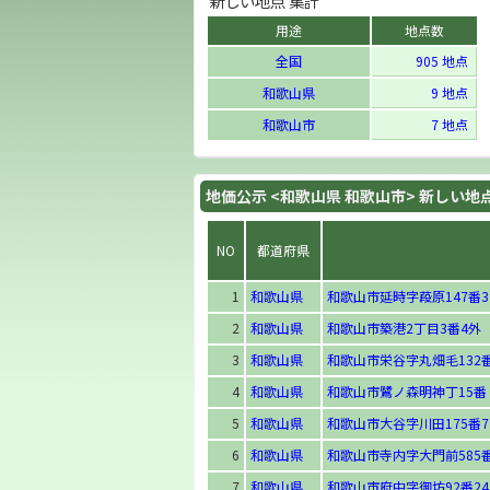
新しい地点 集計
用途
地点数
全国
905 地点
和歌山県
9 地点
和歌山市
7 地点
地価公示 <和歌山県 和歌山市> 新しい地
NO
都道府県
1
和歌山県
和歌山市延時字葮原147番3
2
和歌山県
和歌山市築港2丁目3番4外
3
和歌山県
和歌山市栄谷字丸畑毛132番
4
和歌山県
和歌山市鷺ノ森明神丁15番
5
和歌山県
和歌山市大谷字川田175番7
6
和歌山県
和歌山市寺内字大門前585
7
和歌山県
和歌山市府中字御坊92番24