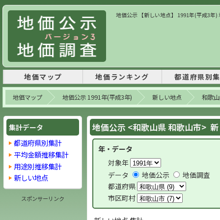
地価公示 【新しい地点】 1991年(平成3年
地価マップ
地価ランキング
都道府県別
地価マップ
地価公示 1991年(平成3年)
新しい地点
和歌山
地価公示 <和歌山県 和歌山市> 
集計データ
都道府県別集計
年・データ
平均金額推移集計
対象年
用途別推移集計
データ
地価公示
地価調査
新しい地点
都道府県
市区町村
スポンサーリンク