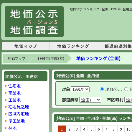
地価公示 ランキング - 全国 - 1991年 [全用
地価マップ
地価ランキング
都道府県別
地価ランキング (全国)
地価マップ
1991年(平成3年)
[地価公示] 全国 -全用途-
地価公示 - 用途別
住宅地
対象
地価公示
商業地
工業地
都道府県
市区町村
宅地見込地
区域内宅地
[地価公示] 全国 -全用途- 金額(高) ラン
準工業地
林地
1
2
3
4
5
6
7
8
9
10