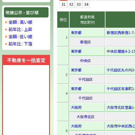
31
32
33
34
地価公示 - 並び順
都道府県
順位
金額 : 高い順
市区町村
前年比 : 上昇
東京都
新宿区西新宿1-7-
金額 : 低い順
1
新宿区
前年比 : 下落
東京都
中央区銀座4-2-1
不動産を一括査定
中央区
東京都
千代田区丸の内3-
3
千代田区
東京都
千代田区有楽町1-
4
千代田区
大阪府
大阪市北区堂島1-1
大阪市北区
大阪府
大阪市中央区西心斎
6