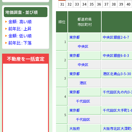
31
32
33
34
35
36
37
38
39
40
地価調査 - 並び順
都道府県
金額 : 高い順
順位
市区町村
前年比 : 上昇
金額 : 低い順
東京都
中央区銀座2-6-7
1
前年比 : 下落
中央区
東京都
中央区銀座6-8-3
不動産を一括査定
2
中央区
東京都
港区北青山3-5-30
3
港区
東京都
千代田区丸の内3-3
4
千代田区
東京都
千代田区大手町1-8
5
千代田区
大阪府
大阪市北区大深町4