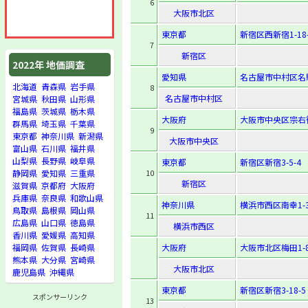
6
大阪市北区
東京都
新宿区西新宿1-18-
7
新宿区
2022年 地価調査
愛知県
名古屋市中村区名駅
北海道
青森県
岩手県
8
名古屋市中村区
宮城県
秋田県
山形県
福島県
茨城県
栃木県
大阪府
大阪市中央区宗右衛
群馬県
埼玉県
千葉県
9
東京都
神奈川県
新潟県
大阪市中央区
富山県
石川県
福井県
山梨県
長野県
岐阜県
東京都
新宿区新宿3-5-4
10
静岡県
愛知県
三重県
新宿区
滋賀県
京都府
大阪府
兵庫県
奈良県
和歌山県
神奈川県
横浜市西区南幸1-3
鳥取県
島根県
岡山県
11
広島県
山口県
徳島県
横浜市西区
香川県
愛媛県
高知県
大阪府
大阪市北区梅田1-8
福岡県
佐賀県
長崎県
熊本県
大分県
宮崎県
大阪市北区
鹿児島県
沖縄県
東京都
新宿区新宿3-18-5
スポンサーリンク
13