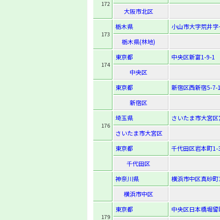
172
大阪市北区
栃木県
小山市大字荒井字一
173
栃木県(林地)
東京都
中央区新富1-9-1
174
中央区
東京都
新宿区西新宿5-7-
新宿区
埼玉県
さいたま市大宮区宮
176
さいたま市大宮区
東京都
千代田区岩本町1-3
千代田区
神奈川県
横浜市中区真砂町3
横浜市中区
東京都
中央区日本橋堀留町1
179