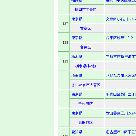
福岡市中央区
東京都
文京区小石川1-3-2
137
文京区
東京都
台東区浅草1-9-2
138
台東区
栃木県
宇都宮市新里町丁字
139
栃木県(林地)
埼玉県
さいたま市大宮区
さいたま市大宮区
東京都
千代田区麹町二丁目
千代田区
東京都
世田谷区玉川2-24-
世田谷区
愛知県
名古屋市中区栄五丁