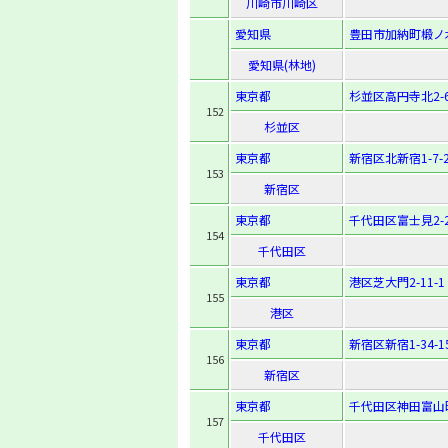
川崎市川崎区
愛知県
豊田市加納町椴ノ
愛知県(林地)
東京都
杉並区高円寺北2-6
152
杉並区
東京都
新宿区北新宿1-7-2
153
新宿区
東京都
千代田区富士見2-2
154
千代田区
東京都
港区芝大門2-11-1
155
港区
東京都
新宿区新宿1-34-1
156
新宿区
東京都
千代田区神田富山町
157
千代田区