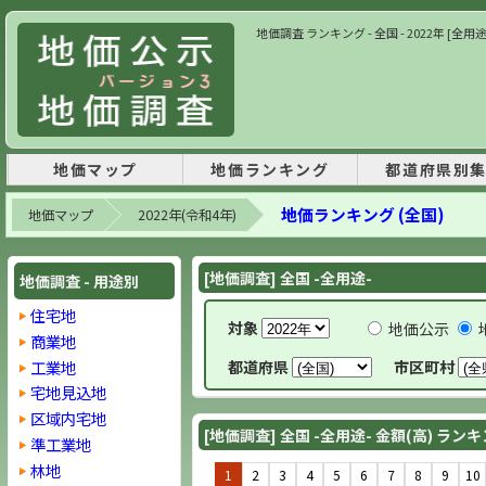
地価調査 ランキング - 全国 - 2022年 [全用
地価マップ
地価ランキング
都道府県別
地価ランキング (全国)
地価マップ
2022年(令和4年)
[地価調査] 全国 -全用途-
地価調査 - 用途別
住宅地
対象
地価公示
商業地
工業地
都道府県
市区町村
宅地見込地
区域内宅地
[地価調査] 全国 -全用途- 金額(高) ラン
準工業地
林地
1
2
3
4
5
6
7
8
9
10