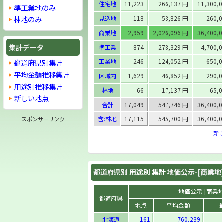
住宅地
11,223
266,137 円
11,300,
準工業地のみ
見込地
118
53,826 円
260,
林地のみ
商業地
2,959
2,026,096 円
36,400,
集計データ
準工業
874
278,329 円
4,700,
工業地
246
124,052 円
650,
都道府県別集計
平均金額推移集計
区域内
1,629
46,852 円
290,
用途別推移集計
林地
66
17,137 円
65,
新しい地点
合計
17,049
547,746 円
36,400,
含:林地
17,115
545,700 円
36,400,
スポンサーリンク
新
都道府県別
用途別 集計
地価公示-[商業地
地価公示-[商業地]
都道府県
地点
平均金額
北海道
161
760,239