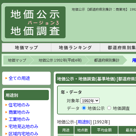
地価公示 【都道府県別集計：商業地】 1992
地価マップ
地価ランキング
都道府県別
用
地価マップ
地価公示 1992年(平成4年)
都道府県別集計
全ての用途
地価公示・地価調査(基準地価) [都道府県
年・データ
用途別
対象年
住宅地のみ
データ
地価公示
地価調査
商業地のみ
工業地のみ
地価公示-[
用途別
] [1992年]
宅地見込地のみ
用途
地点数
平均金額
最高
区域内宅地のみ