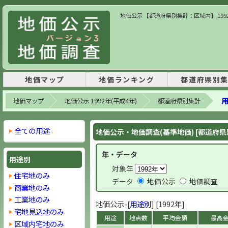
地価公示 【都道府県別集計：区域内】 1992
地価マップ
地価ランキング
都道府県別
用
地価マップ
地価公示 1992年(平成4年)
都道府県別集計
全ての用途
地価公示・地価調査(基準地価) [都道府県
年・データ
用途別
対象年
住宅地のみ
データ
地価公示
地価調査
商業地のみ
工業地のみ
地価公示-[
用途別
] [1992年]
宅地見込地のみ
用途
地点数
平均金額
最高
区域内宅地のみ