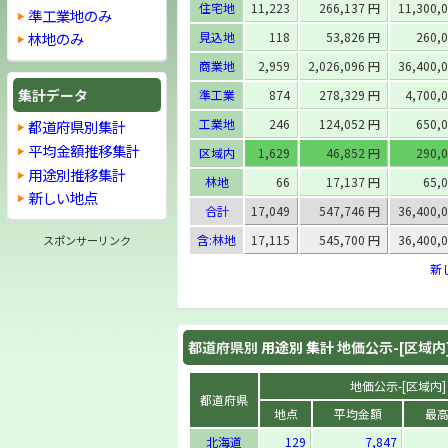
住宅地
11,223
266,137 円
11,300,
準工業地のみ
見込地
118
53,826 円
260,
林地のみ
商業地
2,959
2,026,096 円
36,400,
集計データ
準工業
874
278,329 円
4,700,
工業地
246
124,052 円
650,
都道府県別集計
平均金額推移集計
区域内
1,629
46,852 円
290,
用途別推移集計
林地
66
17,137 円
65,
新しい地点
合計
17,049
547,746 円
36,400,
含:林地
17,115
545,700 円
36,400,
スポンサーリンク
新
都道府県別
用途別 集計
地価公示-[区域内
地価公示-[区域内] [
都道府県
地点
平均金額
最
北海道
129
7,847