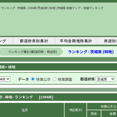
ランキング - 茨城県- 1994年(平成6年) 林地 | 茨城県 地価マップ・地価ランキング
ング
都道府県別集計
平均金額推移集計
用途別
ランキング : 茨城県 (林地)
ランキング集計(都道府県・用途別)
城県> 林地
都道府県
データ
地価公示
地価調査
示 -林地- ランキング
[1994年]
地価公示 [1
住所
市区町村
用途
金額