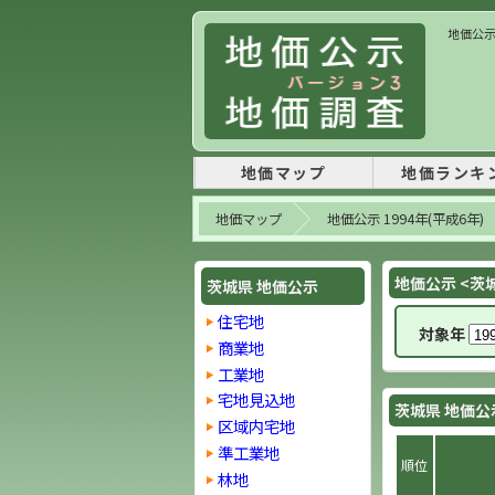
地価公示 
地価マップ
地価ランキ
地価マップ
地価公示 1994年(平成6年)
地価公示 <茨
茨城県 地価公示
住宅地
対象年
商業地
工業地
宅地見込地
茨城県 地価公
区域内宅地
準工業地
順位
林地