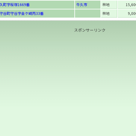
久町字桜塚1669番
牛久市
林地
15,6
守谷町守谷字金ケ崎丙33番
林地
9,0
スポンサーリンク