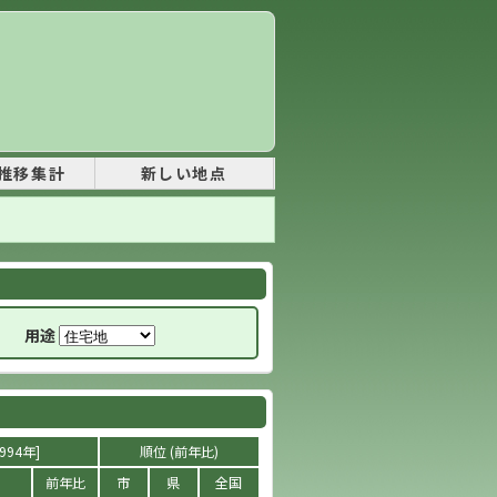
推移集計
新しい地点
用途
994年]
順位 (前年比)
前年比
市
県
全国