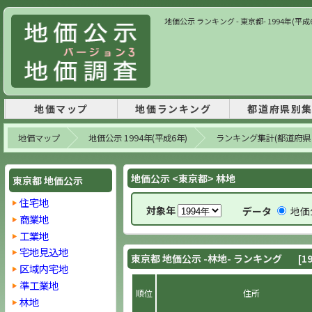
地価公示 ランキング - 東京都- 1994年(平
地価マップ
地価ランキング
都道府県別
地価マップ
地価公示 1994年(平成6年)
ランキング集計(都道府県
地価公示 <東京都> 林地
東京都 地価公示
住宅地
対象年
データ
地価
商業地
工業地
宅地見込地
東京都 地価公示 -林地- ランキング
[1
区域内宅地
準工業地
順位
住所
林地