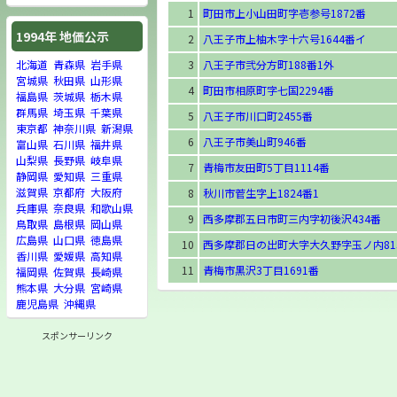
1
町田市上小山田町字壱参号1872番
1994年 地価公示
2
八王子市上柚木字十六号1644番イ
3
八王子市弐分方町188番1外
北海道
青森県
岩手県
宮城県
秋田県
山形県
4
町田市相原町字七国2294番
福島県
茨城県
栃木県
群馬県
埼玉県
千葉県
5
八王子市川口町2455番
東京都
神奈川県
新潟県
6
八王子市美山町946番
富山県
石川県
福井県
山梨県
長野県
岐阜県
7
青梅市友田町5丁目1114番
静岡県
愛知県
三重県
滋賀県
京都府
大阪府
8
秋川市菅生字上1824番1
兵庫県
奈良県
和歌山県
9
西多摩郡五日市町三内字初後沢434番
鳥取県
島根県
岡山県
広島県
山口県
徳島県
10
西多摩郡日の出町大字大久野字玉ノ内81
香川県
愛媛県
高知県
11
青梅市黒沢3丁目1691番
福岡県
佐賀県
長崎県
熊本県
大分県
宮崎県
鹿児島県
沖縄県
スポンサーリンク