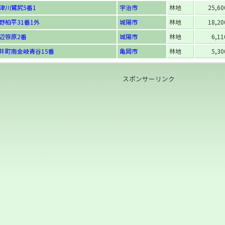
津川鷺尻5番1
宇治市
林地
25,6
野柏平31番1外
城陽市
林地
18,2
辺笹原2番
城陽市
林地
6,1
井町南金岐青谷15番
亀岡市
林地
5,3
スポンサーリンク