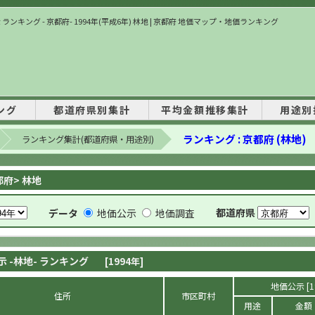
ランキング - 京都府- 1994年(平成6年) 林地 | 京都府 地価マップ・地価ランキング
ング
都道府県別集計
平均金額推移集計
用途別
ランキング : 京都府 (林地)
ランキング集計(都道府県・用途別)
都府> 林地
都道府県
データ
地価公示
地価調査
示 -林地- ランキング
[1994年]
地価公示 [1
住所
市区町村
用途
金額