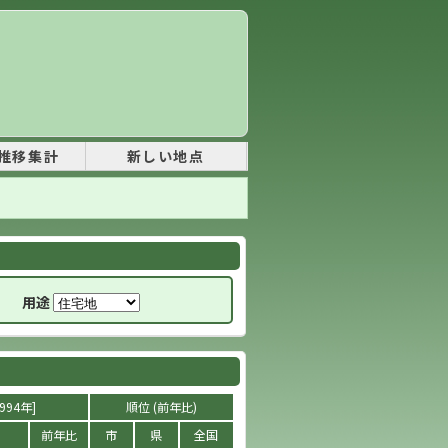
推移集計
新しい地点
用途
994年]
順位 (前年比)
前年比
市
県
全国