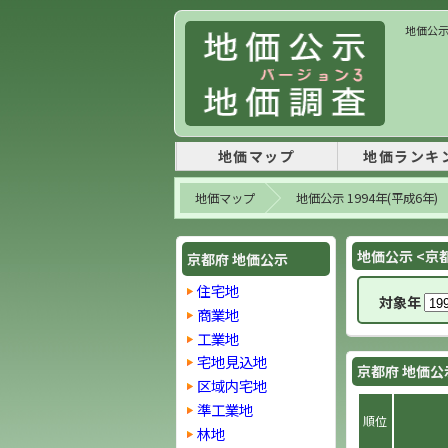
地価公示 
地価マップ
地価ランキ
地価マップ
地価公示 1994年(平成6年)
地価公示 <京
京都府 地価公示
住宅地
対象年
商業地
工業地
宅地見込地
京都府 地価公
区域内宅地
準工業地
順位
林地