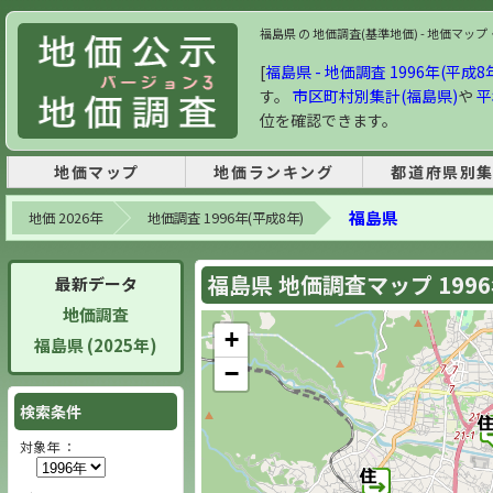
福島県 の 地価調査(基準地価) - 地価マップ・
[
福島県 - 地価調査 1996年(平成8
す。
市区町村別集計(福島県)
や
平
位を確認できます。
地価マップ
地価ランキング
都道府県別
福島県
地価 2026年
地価調査 1996年(平成8年)
福島県 地価調査マップ 199
最新データ
地価調査
+
福島県 (2025年)
−
検索条件
対象年 ：