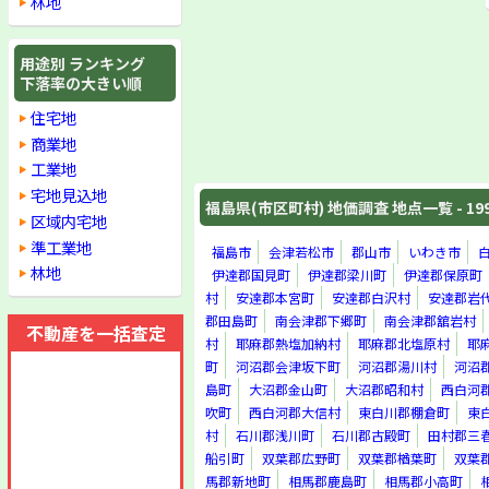
林地
用途別 ランキング
下落率の大きい順
住宅地
商業地
工業地
宅地見込地
福島県(市区町村) 地価調査 地点一覧 - 19
区域内宅地
準工業地
福島市
会津若松市
郡山市
いわき市
林地
伊達郡国見町
伊達郡梁川町
伊達郡保原町
村
安達郡本宮町
安達郡白沢村
安達郡岩
郡田島町
南会津郡下郷町
南会津郡舘岩村
不動産を一括査定
村
耶麻郡熱塩加納村
耶麻郡北塩原村
耶
町
河沼郡会津坂下町
河沼郡湯川村
河沼
島町
大沼郡金山町
大沼郡昭和村
西白河
吹町
西白河郡大信村
東白川郡棚倉町
東
村
石川郡浅川町
石川郡古殿町
田村郡三
船引町
双葉郡広野町
双葉郡楢葉町
双葉
馬郡新地町
相馬郡鹿島町
相馬郡小高町