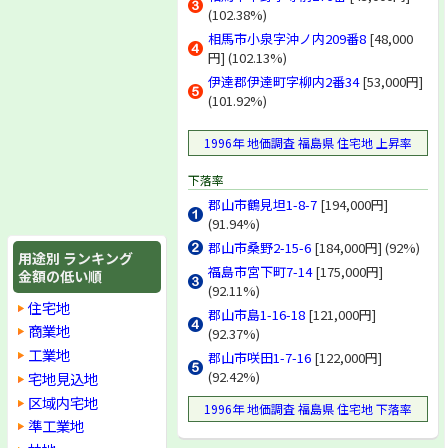
(102.38%)
相馬市小泉字沖ノ内209番8
[48,000
円] (102.13%)
伊達郡伊達町字柳内2番34
[53,000円]
(101.92%)
1996年 地価調査 福島県 住宅地 上昇率
下落率
郡山市鶴見坦1-8-7
[194,000円]
(91.94%)
郡山市桑野2-15-6
[184,000円] (92%)
用途別 ランキング
福島市宮下町7-14
[175,000円]
金額の低い順
(92.11%)
住宅地
郡山市島1-16-18
[121,000円]
商業地
(92.37%)
工業地
郡山市咲田1-7-16
[122,000円]
(92.42%)
宅地見込地
区域内宅地
1996年 地価調査 福島県 住宅地 下落率
準工業地