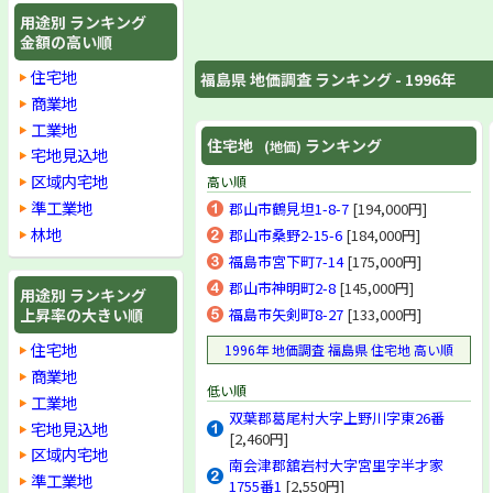
西白河郡大信村
用途別 ランキング
東白川郡棚倉町
金額の高い順
東白川郡矢祭町
住宅地
福島県 地価調査 ランキング - 1996年
東白川郡塙町
東白川郡鮫川村
商業地
石川郡石川町
工業地
石川郡玉川村
住宅地
ランキング
(地価)
宅地見込地
石川郡平田村
区域内宅地
高い順
石川郡浅川町
準工業地
石川郡古殿町
郡山市鶴見坦1-8-7
[194,000円]
田村郡三春町
林地
郡山市桑野2-15-6
[184,000円]
田村郡小野町
福島市宮下町7-14
[175,000円]
田村郡滝根町
郡山市神明町2-8
[145,000円]
田村郡大越町
用途別 ランキング
上昇率の大きい順
福島市矢剣町8-27
[133,000円]
田村郡都路村
田村郡常葉町
住宅地
1996年 地価調査 福島県 住宅地 高い順
田村郡船引町
商業地
双葉郡広野町
低い順
双葉郡楢葉町
工業地
双葉郡葛尾村大字上野川字東26番
双葉郡富岡町
宅地見込地
[2,460円]
双葉郡川内村
区域内宅地
双葉郡大熊町
南会津郡舘岩村大字宮里字半才家
準工業地
双葉郡双葉町
1755番1
[2,550円]