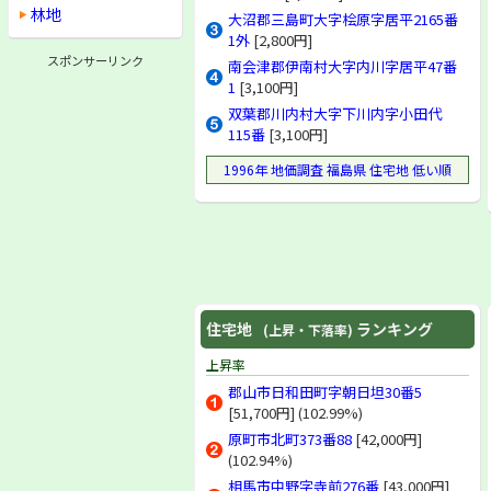
林地
双葉郡浪江町
大沼郡三島町大字桧原字居平2165番
双葉郡葛尾村
1外
[2,800円]
相馬郡新地町
スポンサーリンク
南会津郡伊南村大字内川字居平47番
相馬郡鹿島町
1
[3,100円]
相馬郡小高町
双葉郡川内村大字下川内字小田代
相馬郡飯舘村
115番
[3,100円]
福島県(林地)
1996年 地価調査 福島県 住宅地 低い順
住宅地
ランキング
(上昇・下落率)
上昇率
郡山市日和田町字朝日坦30番5
[51,700円] (102.99%)
原町市北町373番88
[42,000円]
(102.94%)
相馬市中野字寺前276番
[43,000円]