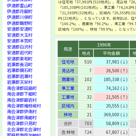
は住宅地「37,981円 (510地点)」、見込地「26
伊達郡霊山町
「185,338円 (102地点)」、準工業「74,162円
伊達郡月舘町
「21,505円 (32地点)」、区域内「20,555円 (
伊達郡川俣町
円 (21地点)」、となっています。前年比は、住
伊達郡飯野町
「100.2%」、商業地「90.2%」、準工業「99
安達郡安達町
区域内「100%」、林地「99.9%」、となって
安達郡大玉村
安達郡本宮町
1996年
安達郡白沢村
用途
安達郡岩代町
地点
平均金額
安達郡東和町
住宅地
510
37,981 (↓)
岩瀬郡長沼町
岩瀬郡鏡石町
見込地
7
26,500 (↑)
岩瀬郡岩瀬村
商業地
102
185,338 (↓)
岩瀬郡天栄村
南会津郡田島町
準工業
21
74,162 (↓)
南会津郡下郷町
工業地
32
21,505 (↑)
南会津郡舘岩村
南会津郡檜枝岐村
区域内
31
20,555 (↓)
南会津郡伊南村
林地
21
369,000 (↓)
南会津郡南郷村
南会津郡只見町
合計
703
58,809 (↓)
北会津郡北会津村
含:林地
724
67,807 (↓)
耶麻郡熱塩加納村