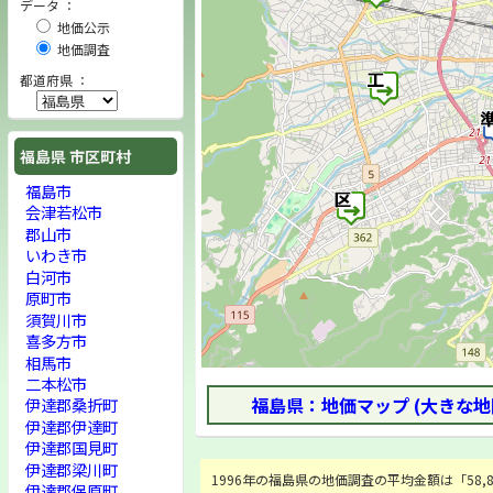
データ ：
地価公示
地価調査
都道府県 ：
福島県 市区町村
福島市
会津若松市
郡山市
いわき市
白河市
原町市
須賀川市
喜多方市
相馬市
二本松市
福島県：地価マップ (大きな地
伊達郡桑折町
伊達郡伊達町
伊達郡国見町
伊達郡梁川町
1996年の福島県の地価調査の平均金額は「58,80
伊達郡保原町