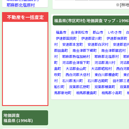
耶麻郡北塩原村
※[林
耶麻郡塩川町
耶麻郡山都町
不動産を一括査定
福島県(市区町村) 地価調査 マップ - 199
耶麻郡西会津町
耶麻郡高郷村
耶麻郡磐梯町
福島市
会津若松市
郡山市
いわき市
耶麻郡猪苗代町
伊達郡国見町
伊達郡梁川町
伊達郡保原町
河沼郡会津坂下町
村
安達郡本宮町
安達郡白沢村
安達郡岩
河沼郡湯川村
郡田島町
南会津郡下郷町
南会津郡舘岩村
河沼郡柳津町
村
耶麻郡熱塩加納村
耶麻郡北塩原村
耶
河沼郡河東町
町
河沼郡会津坂下町
河沼郡湯川村
河沼
大沼郡会津高田町
島町
大沼郡金山町
大沼郡昭和村
西白河
大沼郡会津本郷町
吹町
西白河郡大信村
東白川郡棚倉町
東
大沼郡新鶴村
村
石川郡浅川町
石川郡古殿町
田村郡三
大沼郡三島町
船引町
双葉郡広野町
双葉郡楢葉町
双葉
大沼郡金山町
馬郡新地町
相馬郡鹿島町
相馬郡小高町
大沼郡昭和村
西白河郡西郷村
西白河郡表郷村
西白河郡東村
地価調査
西白河郡泉崎村
福島県 (1996年)
西白河郡中島村
西白河郡矢吹町