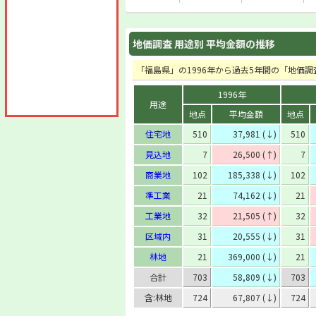
地価調査 用途別 平均金額の推移
「福島県」の1996年から過去5年間の「地価
1996年
用途
地点
平均金額
地点
住宅地
510
37,981 (↓)
510
見込地
7
26,500 (↑)
7
商業地
102
185,338 (↓)
102
準工業
21
74,162 (↓)
21
工業地
32
21,505 (↑)
32
区域内
31
20,555 (↓)
31
林地
21
369,000 (↓)
21
合計
703
58,809 (↓)
703
含:林地
724
67,807 (↓)
724