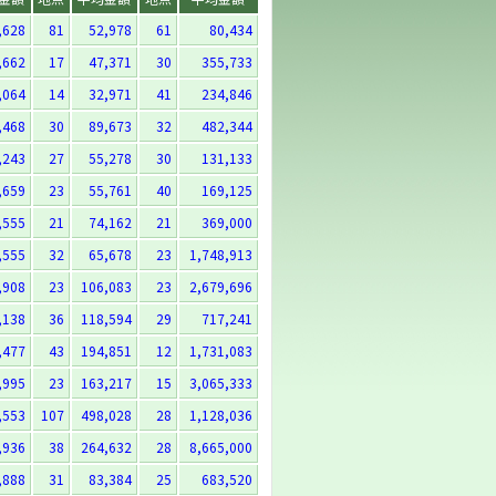
,628
81
52,978
61
80,434
,662
17
47,371
30
355,733
,064
14
32,971
41
234,846
,468
30
89,673
32
482,344
,243
27
55,278
30
131,133
,659
23
55,761
40
169,125
,555
21
74,162
21
369,000
,555
32
65,678
23
1,748,913
,908
23
106,083
23
2,679,696
,138
36
118,594
29
717,241
,477
43
194,851
12
1,731,083
,995
23
163,217
15
3,065,333
,553
107
498,028
28
1,128,036
,936
38
264,632
28
8,665,000
,888
31
83,384
25
683,520