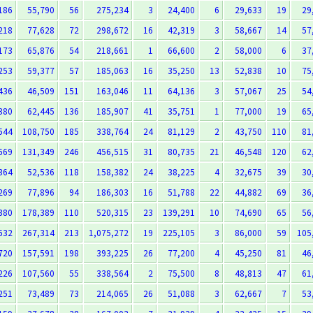
186
55,790
56
275,234
3
24,400
6
29,633
19
29
218
77,628
72
298,672
16
42,319
3
58,667
14
57
173
65,876
54
218,661
1
66,600
2
58,000
6
37
253
59,377
57
185,063
16
35,250
13
52,838
10
75
436
46,509
151
163,046
11
64,136
3
57,067
25
54
380
62,445
136
185,907
41
35,751
1
77,000
19
65
544
108,750
185
338,764
24
81,129
2
43,750
110
81
669
131,349
246
456,515
31
80,735
21
46,548
120
62
364
52,536
118
158,382
24
38,225
4
32,675
39
30
269
77,896
94
186,303
16
51,788
22
44,882
69
36
380
178,389
110
520,315
23
139,291
10
74,690
65
56
632
267,314
213
1,075,272
19
225,105
3
86,000
59
105
720
157,591
198
393,225
26
77,200
4
45,250
81
46
226
107,560
55
338,564
2
75,500
8
48,813
47
61
251
73,489
73
214,065
26
51,088
3
62,667
7
53