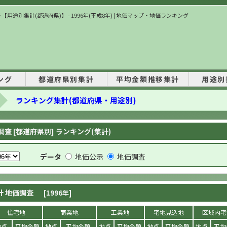
【用途別集計(都道府県)】 - 1996年(平成8年) | 地価マップ・地価ランキング
ング
都道府県別集計
平均金額推移集計
用途別
ランキング集計(都道府県・用途別)
地価調査 [都道府県別] ランキング(集計)
データ
地価公示
地価調査
計 地価調査
[1996年]
住宅地
商業地
工業地
宅地見込地
区域内宅
地点
平均金額
地点
平均金額
地点
平均金額
地点
平均金額
地点
平均