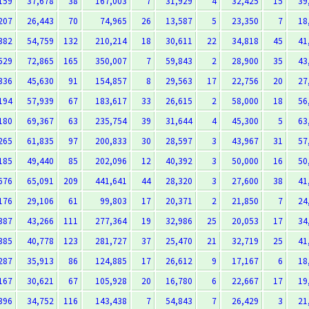
159
37,678
38
167,003
7
31,929
4
32,425
15
39
207
26,443
70
74,965
26
13,587
5
23,350
7
18
382
54,759
132
210,214
18
30,611
22
34,818
45
41
529
72,865
165
350,007
7
59,843
2
28,900
35
43
336
45,630
91
154,857
8
29,563
17
22,756
20
27
194
57,939
67
183,617
33
26,615
2
58,000
18
56
180
69,367
63
235,754
39
31,644
4
45,300
5
63
265
61,835
97
200,833
30
28,597
3
43,967
31
57
185
49,440
85
202,096
12
40,392
3
50,000
16
50
676
65,091
209
441,641
44
28,320
3
27,600
38
41
176
29,106
61
99,803
17
20,371
2
21,850
7
24
387
43,266
111
277,364
19
32,986
25
20,053
17
34
385
40,778
123
281,727
37
25,470
21
32,719
25
41
287
35,913
86
124,885
17
26,612
9
17,167
6
18
167
30,621
67
105,928
20
16,780
6
22,667
17
19
396
34,752
116
143,438
7
54,843
7
26,429
3
21