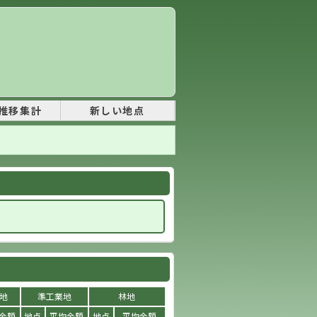
推移集計
新しい地点
地
準工業地
林地
金額
地点
平均金額
地点
平均金額