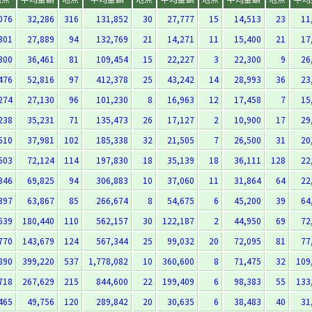
076
32,286
316
131,852
30
27,777
15
14,513
23
11
301
27,889
94
132,769
21
14,271
11
15,400
21
17
300
36,461
81
109,454
15
22,227
3
22,300
9
26
476
52,816
97
412,378
25
43,242
14
28,993
36
23
274
27,130
96
101,230
8
16,963
12
17,458
7
15
238
35,231
71
135,473
26
17,127
2
10,900
17
29
510
37,981
102
185,338
32
21,505
7
26,500
31
20
503
72,124
114
197,830
18
35,139
18
36,111
128
22
346
69,825
94
306,883
10
37,060
11
31,864
64
22
397
63,867
85
266,674
8
54,675
6
45,200
39
64
639
180,440
110
562,157
30
122,187
2
44,950
69
72
770
143,679
124
567,344
25
99,032
20
72,095
81
77
890
399,220
537
1,778,082
10
360,600
8
71,475
32
109
718
267,629
215
844,600
22
199,409
6
98,383
55
133
465
49,756
120
289,842
20
30,635
6
38,483
40
31