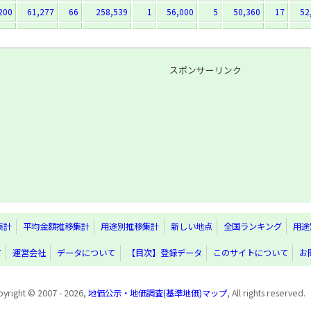
200
61,277
66
258,539
1
56,000
5
50,360
17
52
スポンサーリンク
集計
平均金額推移集計
用途別推移集計
新しい地点
全国ランキング
用途
て
運営会社
データについて
【目次】登録データ
このサイトについて
お
yright © 2007 - 2026,
地価公示・地価調査(基準地価)マップ
, All rights reserved.