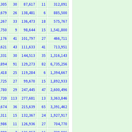
,305
30
87,617
11
312,091
,679
26
138,481
6
885,500
,267
33
136,473
18
575,767
,750
9
98,644
15
1,541,800
,176
41
101,797
27
466,711
,621
43
111,633
41
713,951
,331
30
144,513
35
1,316,143
,894
91
129,273
82
6,735,256
,418
25
119,284
6
1,394,667
,725
27
99,670
15
1,892,933
,780
29
247,445
47
2,600,496
,720
113
277,681
13
3,363,846
,674
36
215,639
65
3,391,462
,311
15
132,367
24
1,927,917
,986
11
126,936
27
704,770