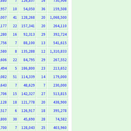
,880
7
126,857
16
730,906
,957
10
54,050
36
159,508
,007
41
128,268
20
1,068,500
,177
22
157,341
20
264,110
,280
16
92,313
29
392,724
,756
7
88,100
13
541,615
,580
8
135,288
12
1,310,833
,606
22
84,795
29
267,552
,494
5
186,800
23
213,652
,082
51
114,339
14
179,000
,643
7
48,629
7
230,000
,706
15
142,327
27
513,815
,128
18
121,778
20
438,900
,517
6
126,917
18
395,278
,800
30
45,690
28
74,582
,700
7
128,043
25
403,960