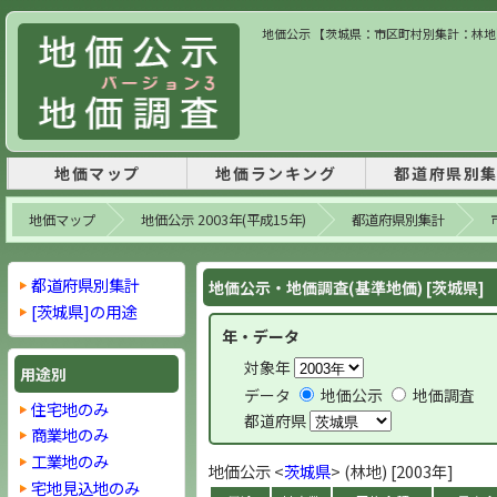
地価公示 【茨城県：市区町村別集計：林地】 
地価マップ
地価ランキング
都道府県別
地価マップ
地価公示 2003年(平成15年)
都道府県別集計
都道府県別集計
地価公示・地価調査(基準地価) [茨城県]
[茨城県]の用途
年・データ
対象年
用途別
データ
地価公示
地価調査
住宅地のみ
都道府県
商業地のみ
工業地のみ
地価公示 <
茨城県
> (林地) [2003年]
宅地見込地のみ