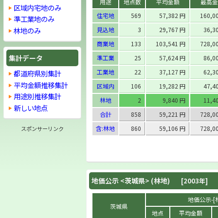
用途
地点数
平均金額
最高金
区域内宅地のみ
住宅地
569
57,382 円
160,0
準工業地のみ
林地のみ
見込地
3
29,767 円
36,3
商業地
133
103,541 円
728,0
集計データ
準工業
25
57,624 円
86,0
工業地
22
37,127 円
62,3
都道府県別集計
平均金額推移集計
区域内
106
19,282 円
47,4
用途別推移集計
林地
2
9,840 円
11,4
新しい地点
合計
858
59,221 円
728,0
含:林地
860
59,106 円
728,0
スポンサーリンク
地価公示 <
茨城県
> (林地)
[2003年]
地価公示-[林
茨城県
地点
平均金額