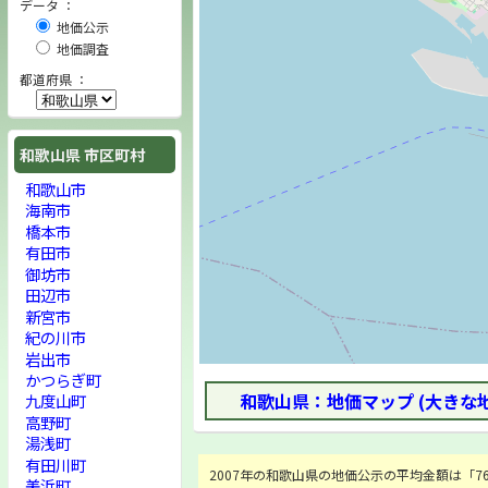
データ ：
地価公示
地価調査
都道府県 ：
和歌山県 市区町村
和歌山市
海南市
橋本市
有田市
御坊市
田辺市
新宮市
紀の川市
岩出市
かつらぎ町
和歌山県：地価マップ (大きな
九度山町
高野町
湯浅町
有田川町
2007年の和歌山県の地価公示の平均金額は「76,0
美浜町