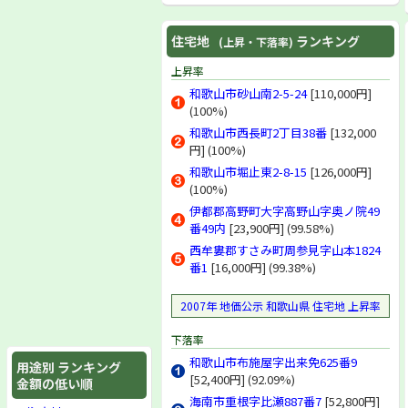
住宅地
ランキング
(上昇・下落率)
上昇率
和歌山市砂山南2-5-24
[110,000円]
(100%)
和歌山市西長町2丁目38番
[132,000
円] (100%)
和歌山市堀止東2-8-15
[126,000円]
(100%)
伊都郡高野町大字高野山字奥ノ院49
番49内
[23,900円] (99.58%)
西牟婁郡すさみ町周参見字山本1824
番1
[16,000円] (99.38%)
2007年 地価公示 和歌山県 住宅地 上昇率
下落率
和歌山市布施屋字出来免625番9
用途別 ランキング
[52,400円] (92.09%)
金額の低い順
海南市重根字比瀬887番7
[52,800円]