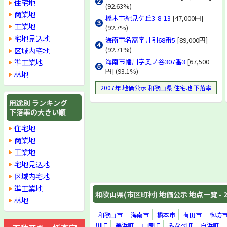
住宅地
(92.63%)
商業地
橋本市紀見ケ丘3-8-13
[47,000円]
工業地
(92.7%)
宅地見込地
海南市名高字井引68番5
[89,000円]
(92.71%)
区域内宅地
準工業地
海南市幡川字奥ノ谷307番3
[67,500
円] (93.1%)
林地
2007年 地価公示 和歌山県 住宅地 下落率
用途別 ランキング
下落率の大きい順
住宅地
商業地
工業地
宅地見込地
区域内宅地
準工業地
和歌山県(市区町村) 地価公示 地点一覧 - 2
林地
和歌山市
海南市
橋本市
有田市
御坊
川町
美浜町
由良町
みなべ町
白浜町