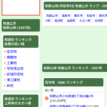
和歌山県(市区町村) 地価公示 マップ - 20
和歌山市
海南市
橋本市
有田市
御坊
川町
美浜町
由良町
みなべ町
白浜町
地価公示
和歌山県 (2007年)
用途別 ランキング
金額の高い順
住宅地
商業地
工業地
和歌山県 地価公示 ランキング - 2007年
宅地見込地
区域内宅地
準工業地
住宅地
ランキング
(地価)
林地
高い順
和歌山市小松原通3丁目84番1外
用途別 ランキング
[155,000円]
上昇率の大きい順
和歌山市西長町2丁目38番
[132,000