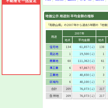
不動産を一括査定
地価公示 用途別 平均金額の推移
「和歌山県」の2007年から過去5年間の「地
2007年
用途
地点
平均金額
地点
住宅地
134
61,857 (↓)
138
見込地
1
19,500 (↓)
1
商業地
60
111,362 (↓)
61
準工業
6
97,867 (↑)
7
工業地
2
40,650 (↓)
3
区域内
6
40,100 (↓)
7
合計
209
76,073 (↓)
217
含:林地
209
76,073 (↓)
217