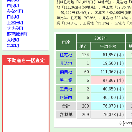
別は住宅地「61,857円 (134地点)」、見込地「1
由良町
地「111,362円 (60地点)」、準工業「97,867
みなべ町
「40,650円 (2地点)」、区域内「40,100円 
白浜町
年比は、住宅地「97.9%」、見込地「89.4%」
上富田町
業「104.8%」、工業地「99.1%」、区域内「
すさみ町
那智勝浦町
2007年
太地町
用途
串本町
地点
平均金額
住宅地
134
61,857 (↓)
不動産を一括査定
見込地
1
19,500 (↓)
商業地
60
111,362 (↓)
準工業
6
97,867 (↑)
工業地
2
40,650 (↓)
区域内
6
40,100 (↓)
合計
209
76,073 (↓)
含:林地
209
76,073 (↓)
※[林