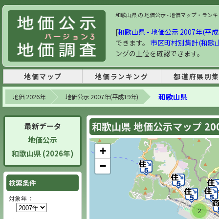
和歌山県 の 地価公示 - 地価マップ・ランキング
[
和歌山県 - 地価公示 2007年(平成
できます。
市区町村別集計(和歌山
ングの上位を確認できます。
地価マップ
地価ランキング
都道府県別
和歌山県
地価 2026年
地価公示 2007年(平成19年)
和歌山県 地価公示マップ 20
最新データ
地価公示
+
和歌山県 (2026年)
−
検索条件
対象年 ：
2