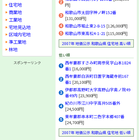
住宅地
円]
商業地
和歌山市太田字神ノ畔152番
[131,000円]
工業地
和歌山市堀止東2-8-15
[126,000円]
宅地見込地
和歌山市東高松4-1-21
[115,000円]
区域内宅地
準工業地
2007年 地価公示 和歌山県 住宅地 高い順
林地
低い順
西牟婁郡すさみ町周参見字山本1824
スポンサーリンク
番1
[16,000円]
西牟婁郡白浜町日置字海蔵寺前167
番1
[20,100円]
伊都郡高野町大字高野山字奥ノ院49
番49内
[23,900円]
紀の川市江川中字高井505番外
[24,500円]
東牟婁郡串本町二色字本郷407番
[24,700円]
2007年 地価公示 和歌山県 住宅地 低い順