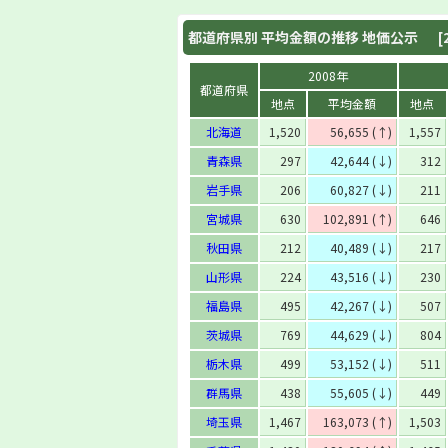
都道府県別 平均金額の推移 地価公示
[
2008年
都道府県
地点
平均金額
地点
北海道
1,520
56,655 (↑)
1,557
青森県
297
42,644 (↓)
312
岩手県
206
60,827 (↓)
211
宮城県
630
102,891 (↑)
646
秋田県
212
40,489 (↓)
217
山形県
224
43,516 (↓)
230
福島県
495
42,267 (↓)
507
茨城県
769
44,629 (↓)
804
栃木県
499
53,152 (↓)
511
群馬県
438
55,605 (↓)
449
埼玉県
1,467
163,073 (↑)
1,503