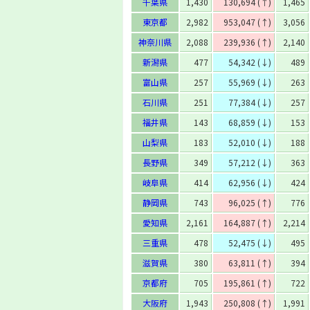
千葉県
1,430
130,694 (↑)
1,465
東京都
2,982
953,047 (↑)
3,056
神奈川県
2,088
239,936 (↑)
2,140
新潟県
477
54,342 (↓)
489
富山県
257
55,969 (↓)
263
石川県
251
77,384 (↓)
257
福井県
143
68,859 (↓)
153
山梨県
183
52,010 (↓)
188
長野県
349
57,212 (↓)
363
岐阜県
414
62,956 (↓)
424
静岡県
743
96,025 (↑)
776
愛知県
2,161
164,887 (↑)
2,214
三重県
478
52,475 (↓)
495
滋賀県
380
63,811 (↑)
394
京都府
705
195,861 (↑)
722
大阪府
1,943
250,808 (↑)
1,991