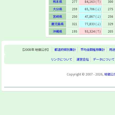
熊本県
277
84,163 (↑)
300
大分県
259
65,706 (↓)
275
宮崎県
250
47,867 (↓)
256
鹿児島県
321
77,833 (↓)
329
沖縄県
195
93,324 (↑)
205
【2008年 地価公示】
都道府県別集計
平均金額推移集計
用
リンクについて
運営会社
データについて
Copyright © 2007 - 2026,
地価公