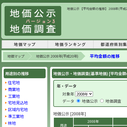
地価公示 【平均金額の推移】 2008年(平成
地価マップ
地価ランキング
都道府県別
平均金額の推移
地価マップ
地価公示 2008年(平成20年)
用途別の推移
地価公示・地価調査(基準地価) [平均金額
住宅地
年・データ
商業地
対象年
工業地
データ
地価公示
地価調査
宅地見込地
区域内宅地
地価公示 [2008年]
準工業地
2008年
林地
用途