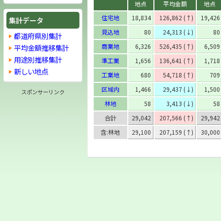
地点
平均金額
地点
住宅地
18,834
126,862 (↑)
19,426
集計データ
見込地
80
24,313 (↓)
80
都道府県別集計
商業地
6,326
526,435 (↑)
6,509
平均金額推移集計
用途別推移集計
準工業
1,656
136,641 (↑)
1,718
新しい地点
工業地
680
54,718 (↑)
709
区域内
1,466
29,437 (↓)
1,500
スポンサーリンク
林地
58
3,413 (↓)
58
合計
29,042
207,566 (↑)
29,942
含:林地
29,100
207,159 (↑)
30,000