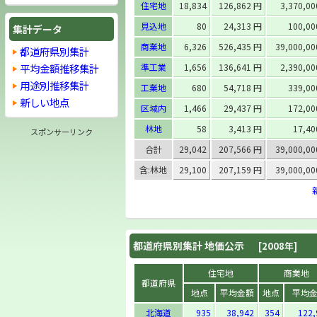
住宅地
18,834
126,862 円
3,370,0
見込地
80
24,313 円
100,00
集計データ
商業地
6,326
526,435 円
39,000,0
都道府県別集計
平均金額推移集計
準工業
1,656
136,641 円
2,390,0
用途別推移集計
工業地
680
54,718 円
339,00
新しい地点
区域内
1,466
29,437 円
172,00
林地
58
3,413 円
17,40
スポンサーリンク
合計
29,042
207,566 円
39,000,0
含:林地
29,100
207,159 円
39,000,0
都道府県別集計 地価公示
[2008年]
住宅地
商業地
都道府県
地点
平均金額
地点
平均
北海道
935
38,942
354
122,