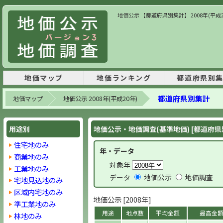
地価公示 【都道府県別集計】 2008年(平成
地価マップ
地価ランキング
都道府県別
都道府県別集計
地価マップ
地価公示 2008年(平成20年)
用途別
地価公示・地価調査(基準地価) [都道府県
住宅地のみ
年・データ
商業地のみ
対象年
工業地のみ
データ
地価公示
地価調査
宅地見込地のみ
区域内宅地のみ
地価公示 [2008年]
準工業地のみ
用途
地点数
平均金額
最高金
林地のみ