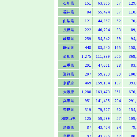
石川県
151
63,865
57
129,
福井県
84
55,474
37
110,
山梨県
121
44,367
52
70,
長野県
222
46,204
93
89,
岐阜県
259
54,342
99
94,
静岡県
448
83,540
165
158,
愛知県
1,275
111,339
505
368,
三重県
291
47,661
98
83,
滋賀県
207
59,739
89
100,
京都府
469
159,104
137
393,
大阪府
1,288
163,473
351
676,
兵庫県
951
141,435
204
291,
奈良県
319
79,927
60
154,
和歌山県
125
59,599
57
109,
鳥取県
87
43,464
34
79,
島根県
97
43,386
42
80,