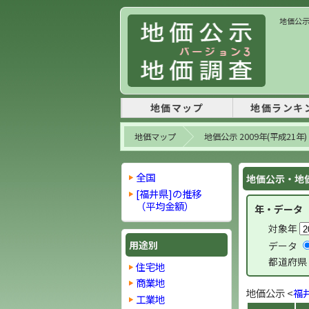
地価公示
地価マップ
地価ランキ
地価マップ
地価公示 2009年(平成21年)
全国
地価公示・地価
[福井県]の推移
（平均金額）
年・データ
対象年
用途別
データ
都道府県
住宅地
商業地
地価公示 <
福
工業地