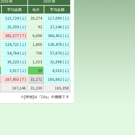
2006年
2005年
平均金額
地点
平均金額
115,724 (↓)
20,274
117,090 (↓)
25,359 (↓)
92
27,140 (↓)
381,577 (↑)
6,696
368,452 (↓)
124,721 (↓)
1,800
126,478 (↓)
54,764 (↓)
756
57,670 (↓)
30,223 (↓)
1,553
31,598 (↓)
3,917 (↓)
59
4,510 (↓)
167,455 (↑)
31,171
165,662 (↓)
167,146
31,230
165,358
※[林地]は「10a」の価格です