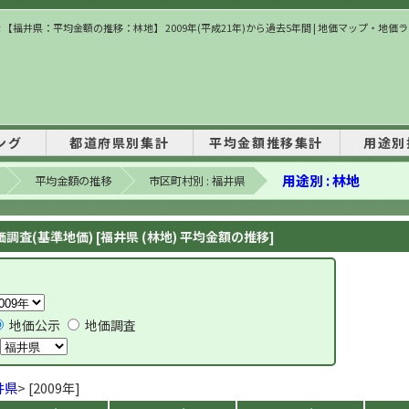
 【福井県：平均金額の推移：林地】 2009年(平成21年)から過去5年間 | 地価マップ・地価
ング
都道府県別集計
平均金額推移集計
用途別
用途別 : 林地
平均金額の推移
市区町村別 : 福井県
調査(基準地価) [福井県 (林地) 平均金額の推移]
地価公示
地価調査
井県
> [2009年]