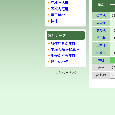
宅地見込地
用途
区域内宅地
準工業地
住宅地
1
林地
見込地
商業地
集計データ
準工業
都道府県別集計
工業地
平均金額推移集計
区域内
用途別推移集計
林地
新しい地点
合計
2
スポンサーリンク
含:林地
2