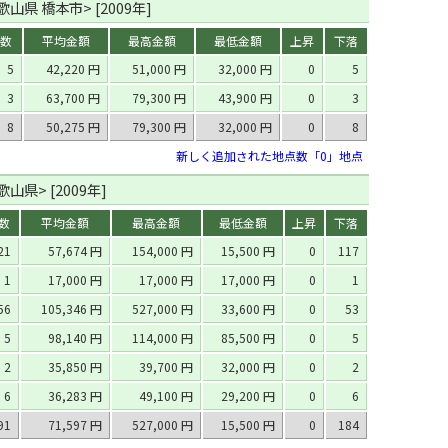
山県 橋本市> [2009年]
数
平均金額
最高金額
最低金額
上昇
下落
5
42,220 円
51,000 円
32,000 円
0
5
3
63,700 円
79,300 円
43,900 円
0
3
8
50,275 円
79,300 円
32,000 円
0
8
新しく追加された地点数「0」地点
山県> [2009年]
数
平均金額
最高金額
最低金額
上昇
下落
21
57,674 円
154,000 円
15,500 円
0
117
1
17,000 円
17,000 円
17,000 円
0
1
56
105,346 円
527,000 円
33,600 円
0
53
5
98,140 円
114,000 円
85,500 円
0
5
2
35,850 円
39,700 円
32,000 円
0
2
6
36,283 円
49,100 円
29,200 円
0
6
91
71,597 円
527,000 円
15,500 円
0
184