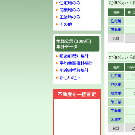
地価公示 <和歌
住宅地のみ
商業地のみ
用途
地点
工業地のみ
住宅地
その他
商業地
合計
地価公示 (2009年)
集計データ
都道府県別集計
地価公示 <和歌
平均金額推移集計
用途
地点
用途別推移集計
住宅地
1
新しい地点
見込地
不動産を一括査定
商業地
準工業
工業地
区域内
合計
1