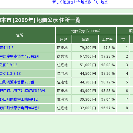
新しく追加された地点数「3」地点
本市 [2009年] 地価公示 住所一覧
地価公示 [2009年]
順
住所
用途
金額
上昇率
市
4-17-8
商業地
79,300 円
97.3 %
1
幸辻字中森垣内470番2外
商業地
67,900 円
97.28 %
2
田3-9-12
住宅地
51,000 円
98.08 %
3
ケ丘3-8-13
住宅地
44,500 円
97.16 %
4
田町河瀬字曽根255番
住宅地
44,300 円
96.72 %
5
野口町小田字辻脇678番13外
商業地
43,900 円
95.85 %
6
野口町向島字上嶋6番12
住宅地
39,300 円
97.04 %
7
野口町伏原字角門964番1
住宅地
32,000 円
96.97 %
8