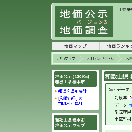
和歌山県 
地価マップ
地価ランキ
地価マップ
地価公示 2009年
和
和歌山県 橋
地価公示 (2009年)
和歌山県 橋本市
年・データ
都道府県別集計
対象年
[和歌山県] の
市町村別集計
データ
都道府県
市区町村
和歌山県 橋本市
地価公示 マップ