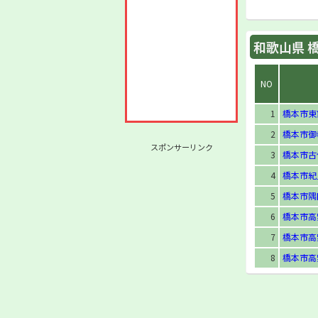
和歌山県 橋
NO
1
橋本市東家
2
橋本市御
スポンサーリンク
3
橋本市古佐
4
橋本市紀見
5
橋本市隅
6
橋本市高
7
橋本市高
8
橋本市高