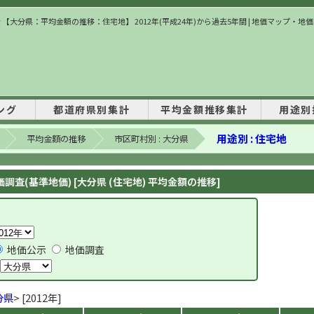
 【大分県：平均金額の推移：住宅地】 2012年(平成24年)から過去5年間 | 地価マップ・地
ング
都道府県別集計
平均金額推移集計
用途別
用途別 : 住宅地
平均金額の推移
市区町村別 : 大分県
調査(基準地価) [大分県 (住宅地) 平均金額の推移]
地価公示
地価調査
分県
> [2012年]