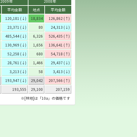
2009年
2008年
平均金額
地点
平均金額
120,181 (↓)
18,834
126,862 (↑)
23,371 (↓)
80
24,313 (↓)
485,544 (↓)
6,326
526,435 (↑)
130,969 (↓)
1,656
136,641 (↑)
52,258 (↓)
680
54,718 (↑)
28,761 (↓)
1,466
29,437 (↓)
3,213 (↓)
58
3,413 (↓)
193,947 (↓)
29,042
207,566 (↑)
193,555
29,100
207,159
※[林地]は「10a」の価格です