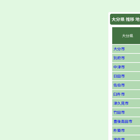
大分県
推移 地
大分県
大分市
別府市
中津市
日田市
佐伯市
臼杵市
津久見市
竹田市
豊後高田市
杵築市
宇佐市