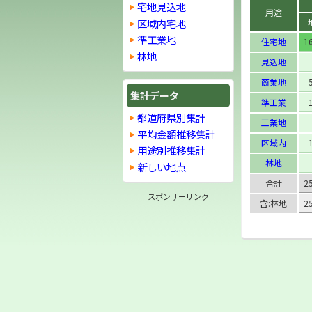
宅地見込地
用途
区域内宅地
準工業地
住宅地
1
林地
見込地
商業地
集計データ
準工業
都道府県別集計
工業地
平均金額推移集計
区域内
用途別推移集計
林地
新しい地点
合計
2
スポンサーリンク
含:林地
2