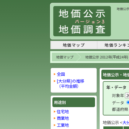
地価公示
地価マップ
地価ランキ
地価マップ
地価公示 2012年(平成24年)
全国
地価公示・地価
[大分県]の推移
（平均金額）
年・データ
対象年
用途別
データ
都道府県
住宅地
商業地
地価公示 <
大
工業地