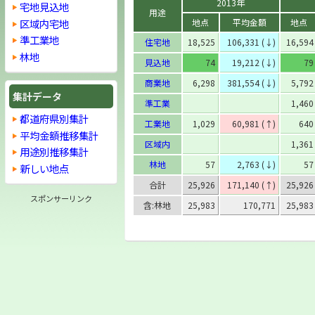
2013年
宅地見込地
用途
区域内宅地
地点
平均金額
地点
準工業地
住宅地
18,525
106,331 (↓)
16,594
林地
見込地
74
19,212 (↓)
79
商業地
6,298
381,554 (↓)
5,792
集計データ
準工業
1,460
都道府県別集計
工業地
1,029
60,981 (↑)
640
平均金額推移集計
区域内
1,361
用途別推移集計
林地
57
2,763 (↓)
57
新しい地点
合計
25,926
171,140 (↑)
25,926
スポンサーリンク
含:林地
25,983
170,771
25,983