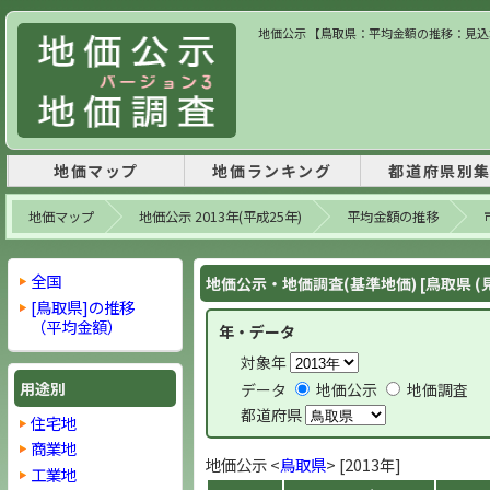
地価公示 【鳥取県：平均金額の推移：見込地】
地価マップ
地価ランキング
都道府県別
地価マップ
地価公示 2013年(平成25年)
平均金額の推移
全国
地価公示・地価調査(基準地価) [鳥取県 (
[鳥取県]の推移
（平均金額）
年・データ
対象年
用途別
データ
地価公示
地価調査
都道府県
住宅地
商業地
地価公示 <
鳥取県
> [2013年]
工業地