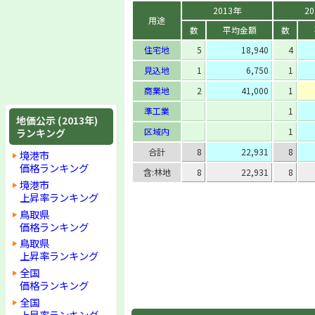
2013年
2
用途
数
平均金額
数
住宅地
5
18,940
4
見込地
1
6,750
1
商業地
2
41,000
1
準工業
1
地価公示 (2013年)
区域内
1
ランキング
合計
8
22,931
8
境港市
価格ランキング
含:林地
8
22,931
8
境港市
上昇率ランキング
鳥取県
価格ランキング
鳥取県
上昇率ランキング
全国
価格ランキング
全国
上昇率ランキング