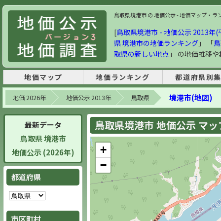
鳥取県境港市 の 地価公示 - 地価マップ・ランキン
[
鳥取県境港市 - 地価公示 2013年(
県 境港市の地価ランキング
」 「
鳥
取県の新しい地点
」 の地価推移
地価マップ
地価ランキング
都道府県別
境港市(地図)
地価 2026年
地価公示 2013年
鳥取県
鳥取県境港市 地価公示 マップ 
最新データ
鳥取県 境港市
+
地価公示 (2026年)
−
都道府県
市区町村