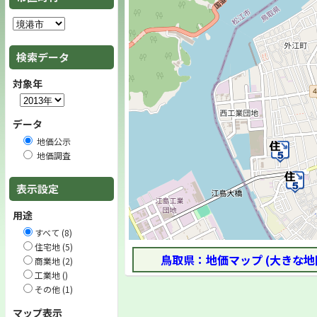
検索データ
対象年
データ
地価公示
地価調査
表示設定
用途
すべて (8)
住宅地 (5)
鳥取県：地価マップ (大きな地
商業地 (2)
工業地 ()
その他 (1)
マップ表示