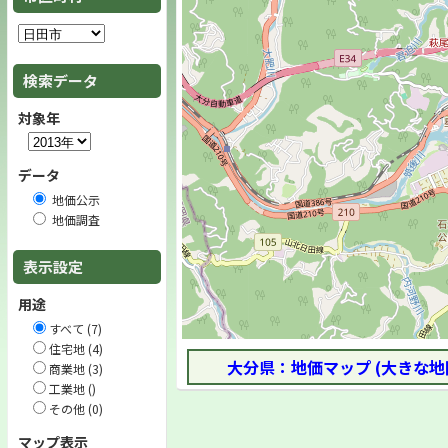
検索データ
対象年
データ
地価公示
地価調査
表示設定
用途
すべて (7)
住宅地 (4)
大分県：地価マップ (大きな地
商業地 (3)
工業地 ()
その他 (0)
マップ表示