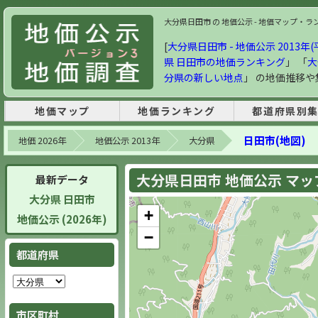
大分県日田市 の 地価公示 - 地価マップ・ランキン
[
大分県日田市 - 地価公示 2013年(
県 日田市の地価ランキング
」 「
大
分県の新しい地点
」 の地価推移
地価マップ
地価ランキング
都道府県別
日田市(地図)
地価 2026年
地価公示 2013年
大分県
大分県日田市 地価公示 マップ 
最新データ
大分県 日田市
+
地価公示 (2026年)
−
都道府県
市区町村