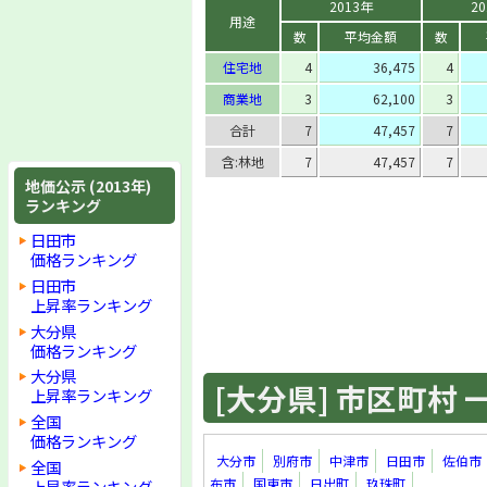
2013年
2
用途
数
平均金額
数
住宅地
4
36,475
4
商業地
3
62,100
3
合計
7
47,457
7
含:林地
7
47,457
7
地価公示 (2013年)
ランキング
日田市
価格ランキング
日田市
上昇率ランキング
大分県
価格ランキング
大分県
[大分県] 市区町村 一覧
上昇率ランキング
全国
価格ランキング
大分市
別府市
中津市
日田市
佐伯市
全国
布市
国東市
日出町
玖珠町
上昇率ランキング