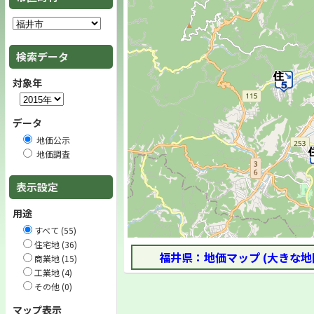
検索データ
対象年
データ
地価公示
地価調査
表示設定
用途
すべて (55)
住宅地 (36)
福井県：地価マップ (大きな地
商業地 (15)
工業地 (4)
その他 (0)
マップ表示