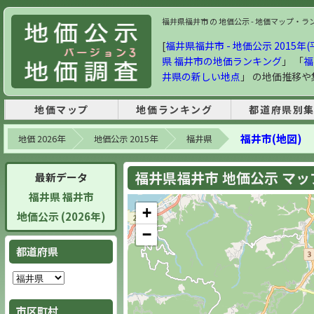
福井県福井市 の 地価公示 - 地価マップ・ランキン
[
福井県福井市 - 地価公示 2015年(
県 福井市の地価ランキング
」 「
福
井県の新しい地点
」 の地価推移
地価マップ
地価ランキング
都道府県別
福井市(地図)
地価 2026年
地価公示 2015年
福井県
福井県福井市 地価公示 マップ 
最新データ
福井県 福井市
+
地価公示 (2026年)
−
都道府県
市区町村