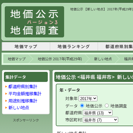
地価公示 【新しい地点】 2017年(平成29
地価マップ
地価ランキング
都道府県別
地価マップ
地価公示 2017年(平成29年)
新しい地点
福井
地価公示 <福井県 福井市> 新し
集計データ
都道府県別集計
年・データ
平均金額推移集計
対象年
用途別推移集計
データ
地価公示
地価調査
新しい地点
都道府県
市区町村
スポンサーリンク