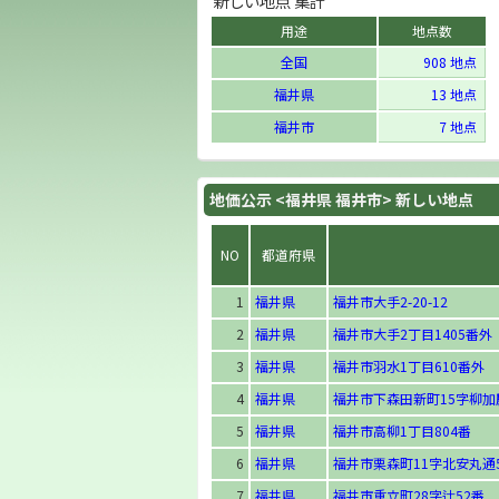
新しい地点 集計
用途
地点数
全国
908 地点
福井県
13 地点
福井市
7 地点
地価公示 <福井県 福井市> 新しい地点
NO
都道府県
1
福井県
福井市大手2-20-12
2
福井県
福井市大手2丁目1405番外
3
福井県
福井市羽水1丁目610番外
4
福井県
福井市下森田新町15字柳加慶
5
福井県
福井市高柳1丁目804番
6
福井県
福井市栗森町11字北安丸通
7
福井県
福井市重立町28字辻52番