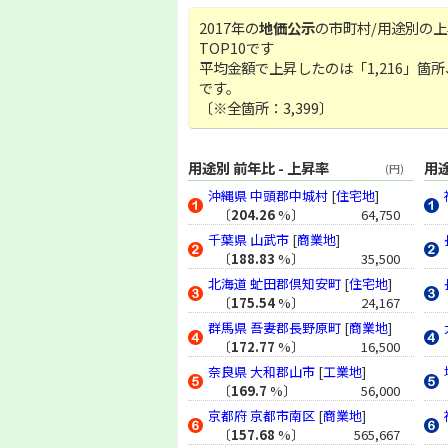
2017年の
地価公示
の市町村/用途別の
TOP10です
平均金額で上昇したのは「1,216」箇所
です。
〔※全箇所：3,399〕
用途別 前年比 - 上昇率
用途
(円)
沖縄県
中頭郡中城村
[
住宅地
]
〔
204.26
%〕
64,750
千葉県
山武市
[
商業地
]
〔
188.83
%〕
35,500
北海道
虻田郡倶知安町
[
住宅地
]
〔
175.54
%〕
24,167
群馬県
吾妻郡長野原町
[
商業地
]
〔
172.77
%〕
16,500
奈良県
大和郡山市
[
工業地
]
〔
169.7
%〕
56,000
京都府
京都市南区
[
商業地
]
〔
157.68
%〕
565,667