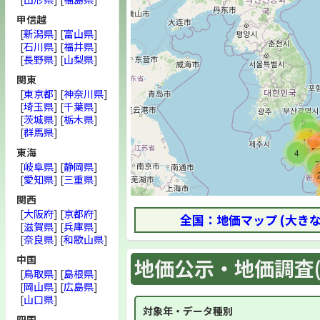
甲信越
[
新潟県
] [
富山県
]
[
石川県
] [
福井県
]
[
長野県
] [
山梨県
]
関東
[
東京都
] [
神奈川県
]
[
埼玉県
] [
千葉県
]
[
茨城県
] [
栃木県
]
2
[
群馬県
]
2
18
13
東海
4
[
岐阜県
] [
静岡県
]
[
愛知県
] [
三重県
]
関西
[
大阪府
] [
京都府
]
全国：地価マップ (大き
[
滋賀県
] [
兵庫県
]
[
奈良県
] [
和歌山県
]
中国
地価公示・地価調査(
[
鳥取県
] [
島根県
]
[
岡山県
] [
広島県
]
[
山口県
]
対象年・データ種別
四国