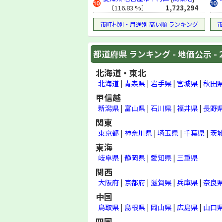
〔116.83 %〕
1,723,294
地価調査 (1993年)
地価公示 (1993年)
市町村別・用途別 高い順 ランキング
地価調査 (1992年)
地価公示 (1992年)
都道府県 ランキング - 地価公示 - 
地価調査 (1991年)
地価公示 (1991年)
北海道・東北
地価調査 (1990年)
北海道
|
青森県
|
岩手県
|
宮城県
|
秋田
地価公示 (1990年)
甲信越
地価調査 (1989年)
新潟県
|
富山県
|
石川県
|
福井県
|
長野
地価公示 (1989年)
関東
東京都
|
神奈川県
|
埼玉県
|
千葉県
|
茨
東海
岐阜県
|
静岡県
|
愛知県
|
三重県
関西
大阪府
|
京都府
|
滋賀県
|
兵庫県
|
奈良
中国
鳥取県
|
島根県
|
岡山県
|
広島県
|
山口
四国