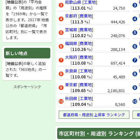
[
地価公示
]の「平均金
和歌山県
[
工業地
]
額」の「用途別」の推移
〔
113.01
%〕
24,750
を「1989年」から一覧で
京都府
[
商業地
]
表示します。2017年 地価
〔
111.5
%〕
444,426
公示の「都道府県」「市
宮城県
[
商業地
]
区町村」別に一覧で表示
〔
110.82
%〕
248,076
します。
福岡県
[
商業地
]
〔
110.26
%〕
288,134
新しい地点
大阪府
[
商業地
]
〔
110.08
%〕
697,414
[
地価公示
]の新しく追加
された「965地点」の一
奈良県
[
工業地
]
覧です。
〔
110.08
%〕
45,489
東京都
[
商業地
]
スポンサーリンク
〔
109.65
%〕
2,180,831
秋田県
[
工業地
]
〔
109.04
%〕
8,560
都道府県・用途別 上昇率 ランキング
市区町村別・用途別 ランキング (