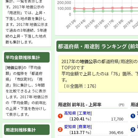
集計、一覧を表示しま
す。2017年 地価公示の
「用途別」では、上昇・
下落した地点数を集計し
ます。2017年 地価公示ま
で過去の3年連続、5年連
続の上昇・下落した地点
数も集計します。
都道府県・用途別 ランキング (前
平均金額推移集計
2017年の
地価公示
の都道府県/用途別
TOP10です
[
地価公示
]の「平均金
平均金額で上昇したのは「76」箇所、下
額」の推移を「都道府
県」「市区町村」「用
す。
途」別に集計し、5年間
〔※全箇所：176〕
を比較できるように表示
します。2017年 地価公示
の「平均金額」の前年比
用途別 前年比 - 上昇率
用途
(円)
の上昇・下落を色分けし
高知県
[
工業地
]
て表示します。
〔
120.41
%〕
17,700
愛知県
[
商業地
]
用途別推移集計
〔
113.77
%〕
366,456