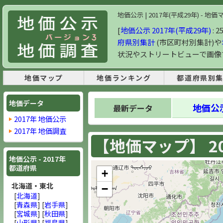
地価公示 | 2017年(平成29年) -
[
地価公示 2017年(平成29年)
: 
府県別集計
(市区町村別集計)や
状況やストリートビューで画像
地価マップ
地価ランキング
都道府県別
地価データ
地価公示
最新データ
2017年 地価公示
2017年 地価調査
【地価マップ】 20
地価公示 - 2017年
都道府県
+
北海道・東北
−
[
北海道
]
[
青森県
] [
岩手県
]
[
宮城県
] [
秋田県
]
[
山形県
] [
福島県
]