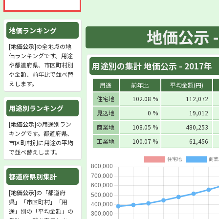
地価公示 -
地価ランキング
[
地価公示
]の全地点の地
価ランキングです。用途
用途別の集計 地価公示 - 2017年
や都道府県、市区町村別
や金額、前年比で並べ替
えします。
用途
前年比
平均金額(円)
住宅地
102.08 %
112,072
用途別ランキング
見込地
0 %
19,012
[
地価公示
]の用途別ラン
商業地
108.05 %
480,253
キングです。都道府県、
工業地
100.07 %
61,456
市区町村別に用途の平均
で並べ替えします。
都道府県別集計
[
地価公示
]の「都道府
県」「市区町村」「用
途」別の「平均金額」の