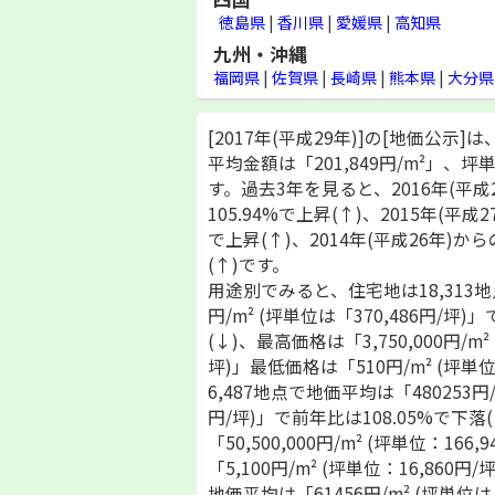
徳島県
|
香川県
|
愛媛県
|
高知県
九州・沖縄
福岡県
|
佐賀県
|
長崎県
|
熊本県
|
大分県
[2017年(平成29年)]の[地価公示]
平均金額は「201,849円/m²」、坪単
す。過去3年を見ると、2016年(平成
105.94%で上昇(↑)、2015年(平成
で上昇(↑)、2014年(平成26年)か
(↑)です。
用途別でみると、住宅地は18,313地
円/m² (坪単位は「370,486円/坪)
(↓)、最高価格は「3,750,000円/m² 
坪)」最低価格は「510円/m² (坪単位
6,487地点で地価平均は「480253円/m
円/坪)」で前年比は108.05%で下落
「50,500,000円/m² (坪単位：166
「5,100円/m² (坪単位：16,860円
地価平均は「61456円/m² (坪単位は