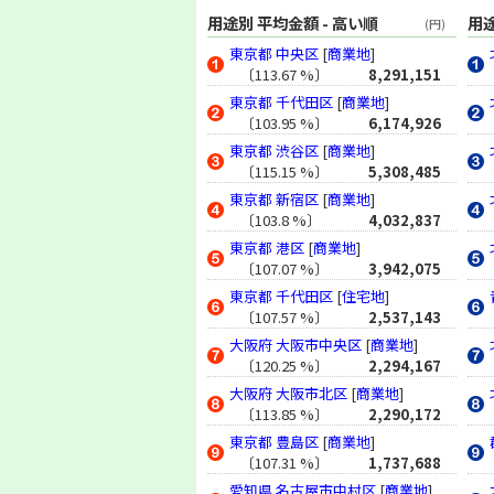
地価公示 (2003年)
用途別 平均金額 - 高い順
用途
(円)
地価調査 (2002年)
東京都
中央区
[
商業地
]
地価公示 (2002年)
〔113.67 %〕
8,291,151
地価調査 (2001年)
東京都
千代田区
[
商業地
]
地価公示 (2001年)
〔103.95 %〕
6,174,926
地価調査 (2000年)
東京都
渋谷区
[
商業地
]
地価公示 (2000年)
〔115.15 %〕
5,308,485
地価調査 (1999年)
東京都
新宿区
[
商業地
]
〔103.8 %〕
4,032,837
地価公示 (1999年)
東京都
港区
[
商業地
]
地価調査 (1998年)
〔107.07 %〕
3,942,075
地価公示 (1998年)
東京都
千代田区
[
住宅地
]
地価調査 (1997年)
〔107.57 %〕
2,537,143
地価公示 (1997年)
大阪府
大阪市中央区
[
商業地
]
地価調査 (1996年)
〔120.25 %〕
2,294,167
地価公示 (1996年)
大阪府
大阪市北区
[
商業地
]
地価調査 (1995年)
〔113.85 %〕
2,290,172
地価公示 (1995年)
東京都
豊島区
[
商業地
]
地価調査 (1994年)
〔107.31 %〕
1,737,688
地価公示 (1994年)
愛知県
名古屋市中村区
[
商業地
]