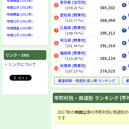
地価調査 (2012年)
東京都
[
住宅地
]
地価公示 (2012年)
〔104.21 %〕
385,302
地価調査 (2011年)
愛知県
[
商業地
]
〔113.77 %〕
366,456
地価公示 (2011年)
広島県
[
商業地
]
地価調査 (2010年)
〔108.74 %〕
295,312
地価公示 (2010年)
埼玉県
[
商業地
]
地価調査 (2009年)
〔101.44 %〕
291,316
地価公示 (2009年)
福岡県
[
商業地
]
リンク・SNS
地価調査 (2008年)
〔110.26 %〕
288,134
地価公示 (2008年)
リンクについて
兵庫県
[
商業地
]
地価調査 (2007年)
〔107.19 %〕
276,523
地価公示 (2007年)
都道府県・用途別 高い順 ランキング
地価調査 (2006年)
地価公示 (2006年)
市町村別・用途別 ランキング (平
地価調査 (2005年)
地価公示 (2005年)
地価調査 (2004年)
2017年の
地価公示
の市町村別/用途別の
です
地価公示 (2004年)
地価調査 (2003年)