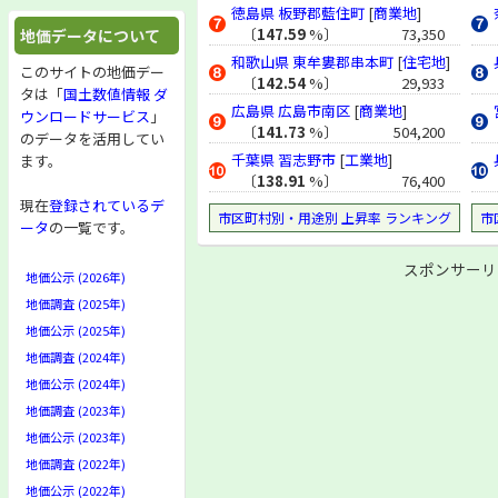
徳島県
板野郡藍住町
[
商業地
]
〔
147.59
%〕
73,350
地価データについて
和歌山県
東牟婁郡串本町
[
住宅地
]
このサイトの地価デー
〔
142.54
%〕
29,933
タは「
国土数値情報 ダ
広島県
広島市南区
[
商業地
]
ウンロードサービス
」
〔
141.73
%〕
504,200
のデータを活用してい
千葉県
習志野市
[
工業地
]
ます。
〔
138.91
%〕
76,400
現在
登録されているデ
市区町村別・用途別 上昇率 ランキング
市
ータ
の一覧です。
スポンサーリ
地価公示 (2026年)
地価調査 (2025年)
地価公示 (2025年)
地価調査 (2024年)
地価公示 (2024年)
地価調査 (2023年)
地価公示 (2023年)
地価調査 (2022年)
地価公示 (2022年)