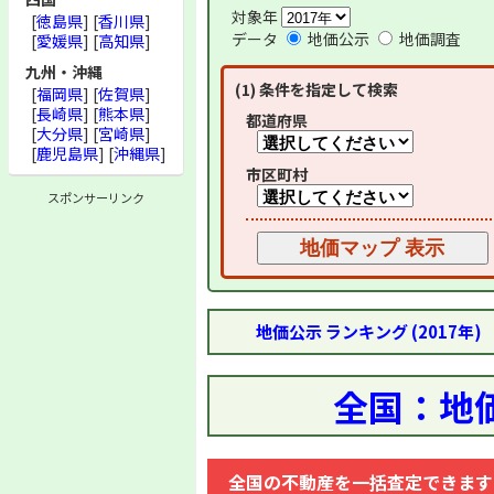
対象年
[
徳島県
] [
香川県
]
データ
地価公示
地価調査
[
愛媛県
] [
高知県
]
九州・沖縄
(1) 条件を指定して検索
[
福岡県
] [
佐賀県
]
[
長崎県
] [
熊本県
]
都道府県
[
大分県
] [
宮崎県
]
[
鹿児島県
] [
沖縄県
]
市区町村
スポンサーリンク
地価公示 ランキング (2017年)
全国：地価
全国の不動産を一括査定できます