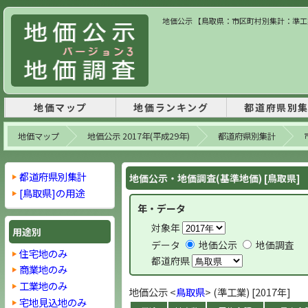
地価公示 【鳥取県：市区町村別集計：準工業】
地価マップ
地価ランキング
都道府県別
地価マップ
地価公示 2017年(平成29年)
都道府県別集計
都道府県別集計
地価公示・地価調査(基準地価) [鳥取県]
[鳥取県]の用途
年・データ
対象年
用途別
データ
地価公示
地価調査
住宅地のみ
都道府県
商業地のみ
工業地のみ
地価公示 <
鳥取県
> (準工業) [2017年]
宅地見込地のみ