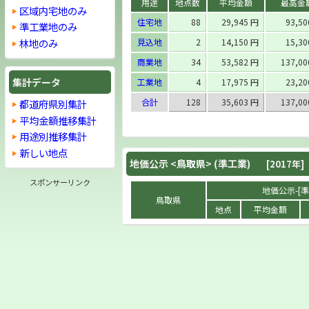
用途
地点数
平均金額
最高金
区域内宅地のみ
住宅地
88
29,945 円
93,5
準工業地のみ
林地のみ
見込地
2
14,150 円
15,3
商業地
34
53,582 円
137,0
集計データ
工業地
4
17,975 円
23,2
合計
128
35,603 円
137,0
都道府県別集計
平均金額推移集計
用途別推移集計
新しい地点
地価公示 <
鳥取県
> (準工業)
[2017年]
スポンサーリンク
地価公示-[準工
鳥取県
地点
平均金額