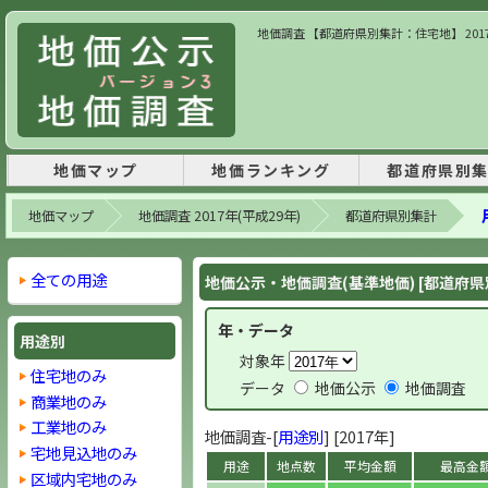
地価調査 【都道府県別集計：住宅地】 2017
地価マップ
地価ランキング
都道府県別
地価マップ
地価調査 2017年(平成29年)
都道府県別集計
全ての用途
地価公示・地価調査(基準地価) [都道府県
年・データ
用途別
対象年
住宅地のみ
データ
地価公示
地価調査
商業地のみ
工業地のみ
地価調査-[
用途別
] [2017年]
宅地見込地のみ
用途
地点数
平均金額
最高金
区域内宅地のみ