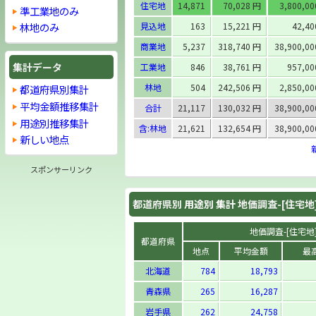
住宅地
14,871
70,028 円
3,800,0
準工業地のみ
見込地
163
15,221 円
42,4
林地のみ
商業地
5,237
318,740 円
38,900,0
集計データ
工業地
846
38,761 円
957,0
林地
504
242,506 円
2,850,0
都道府県別集計
平均金額推移集計
合計
21,117
130,032 円
38,900,0
用途別推移集計
含:林地
21,621
132,654 円
38,900,0
新しい地点
スポンサーリンク
都道府県別
用途別 集計
地価調査-[住宅地
地価調査-[住宅地] 
都道府県
地点
平均金額
最
北海道
784
18,793
青森県
265
16,287
岩手県
262
24,758