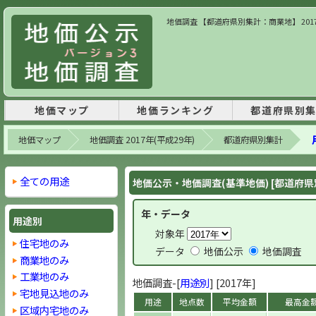
地価調査 【都道府県別集計：商業地】 2017
地価マップ
地価ランキング
都道府県別
地価マップ
地価調査 2017年(平成29年)
都道府県別集計
全ての用途
地価公示・地価調査(基準地価) [都道府県
年・データ
用途別
対象年
住宅地のみ
データ
地価公示
地価調査
商業地のみ
工業地のみ
地価調査-[
用途別
] [2017年]
宅地見込地のみ
用途
地点数
平均金額
最高金
区域内宅地のみ