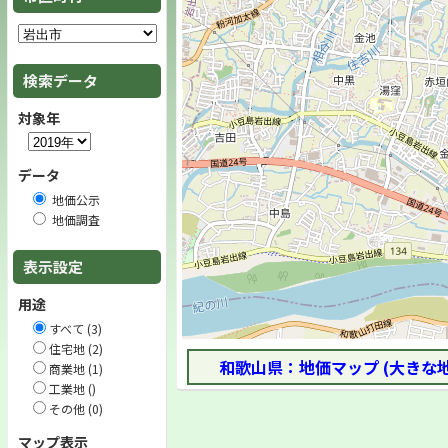
検索データ
対象年
データ
地価公示
地価調査
表示設定
用途
すべて (3)
住宅地 (2)
和歌山県：地価マップ (大きな
商業地 (1)
工業地 ()
その他 (0)
マップ表示