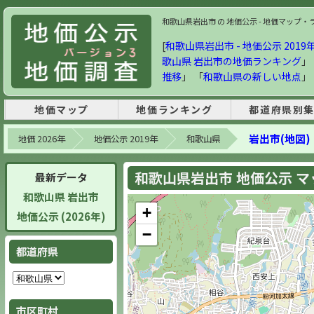
和歌山県岩出市 の 地価公示 - 地価マップ・ラン
[
和歌山県岩出市 - 地価公示 2019年
歌山県 岩出市の地価ランキング
」
推移
」 「
和歌山県の新しい地点
」
地価マップ
地価ランキング
都道府県別
岩出市(地図)
地価 2026年
地価公示 2019年
和歌山県
和歌山県岩出市 地価公示 マップ
最新データ
和歌山県 岩出市
+
地価公示 (2026年)
−
都道府県
市区町村