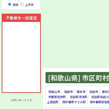
価格
上昇率
不動産を一括査定
[和歌山県] 市区町村 
和歌山市
海南市
橋本市
有田市
御坊
伊都郡高野町
有田郡湯浅町
有田郡有田川
スポンサーリンク
上富田町
西牟婁郡すさみ町
東牟婁郡那智