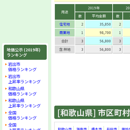
2019年
2
用途
数
平均金額
数
住宅地
2
35,850
2
商業地
1
98,700
1
合計
3
56,800
3
地価公示 (2019年)
含:林地
3
56,800
3
ランキング
岩出市
価格ランキング
岩出市
上昇率ランキング
和歌山県
価格ランキング
和歌山県
上昇率ランキング
[和歌山県] 市区町村 
全国
価格ランキング
全国
和歌山市
海南市
橋本市
有田市
御坊
上昇率ランキング