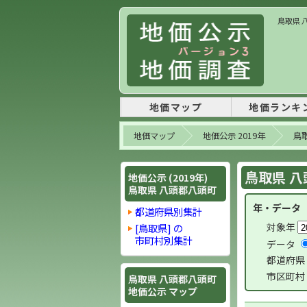
鳥取県 
地価マップ
地価ランキ
地価マップ
地価公示 2019年
鳥
鳥取県 八
地価公示 (2019年)
鳥取県 八頭郡八頭町
年・データ
都道府県別集計
対象年
[鳥取県] の
市町村別集計
データ
都道府県
市区町村
鳥取県 八頭郡八頭町
地価公示 マップ