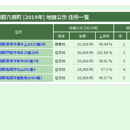
郡八頭町 [2019年] 地価公示 住所一覧
地価公示 [2019年]
順
住所
用途
金額
上昇率
市
頭町郡家字青木上分623番6外
商業地
31,500 円
98.44 %
1
頭町門尾字塚本28番28外
住宅地
30,000 円
101.69 %
2
頭町郡家字茅林495番7外
住宅地
29,600 円
98.01 %
3
頭町船岡字丸山691番4
住宅地
18,000 円
97.3 %
4
頭町船岡字屋敷南分464番1
住宅地
16,900 円
96.57 %
5