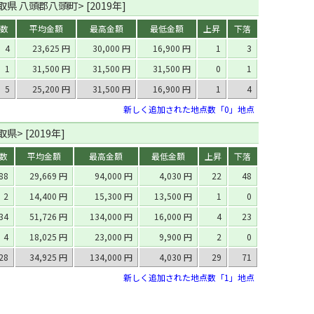
県 八頭郡八頭町> [2019年]
数
平均金額
最高金額
最低金額
上昇
下落
4
23,625 円
30,000 円
16,900 円
1
3
1
31,500 円
31,500 円
31,500 円
0
1
5
25,200 円
31,500 円
16,900 円
1
4
新しく追加された地点数「0」地点
県> [2019年]
数
平均金額
最高金額
最低金額
上昇
下落
88
29,669 円
94,000 円
4,030 円
22
48
2
14,400 円
15,300 円
13,500 円
1
0
34
51,726 円
134,000 円
16,000 円
4
23
4
18,025 円
23,000 円
9,900 円
2
0
28
34,925 円
134,000 円
4,030 円
29
71
新しく追加された地点数「1」地点