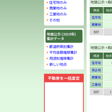
地価公示 <鳥取
住宅地のみ
商業地のみ
用途
地点
工業地のみ
住宅地
その他
商業地
合計
地価公示 (2019年)
集計データ
都道府県別集計
地価公示 <鳥取
平均金額推移集計
用途
地点
用途別推移集計
住宅地
新しい地点
見込地
不動産を一括査定
商業地
工業地
合計
1