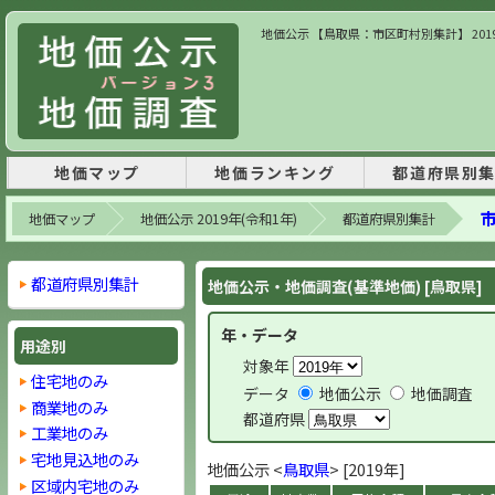
地価公示 【鳥取県：市区町村別集計】 2019
地価マップ
地価ランキング
都道府県別
市
地価マップ
地価公示 2019年(令和1年)
都道府県別集計
都道府県別集計
地価公示・地価調査(基準地価) [鳥取県]
年・データ
用途別
対象年
住宅地のみ
データ
地価公示
地価調査
商業地のみ
都道府県
工業地のみ
宅地見込地のみ
地価公示 <
鳥取県
> [2019年]
区域内宅地のみ