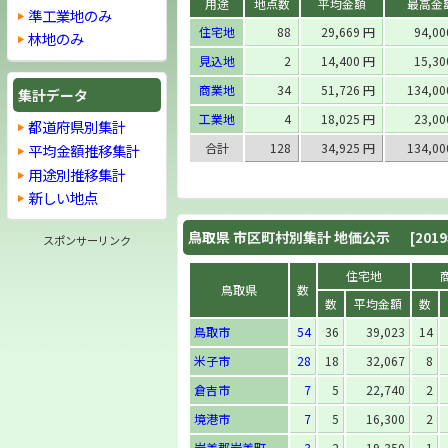
用途
地点数
平均金額
最高金
準工業地のみ
住宅地
88
29,669 円
94,0
林地のみ
見込地
2
14,400 円
15,3
商業地
34
51,726 円
134,0
集計データ
工業地
4
18,025 円
23,0
都道府県別集計
合計
128
34,925 円
134,0
平均金額推移集計
用途別推移集計
新しい地点
鳥取県
市区町村別集計 地価公示
[201
スポンサーリンク
住宅地
鳥取県
数
数
平均金額
数
鳥取市
54
36
39,023
14
米子市
28
18
32,067
8
倉吉市
7
5
22,740
2
境港市
7
5
16,300
2
岩美郡岩美町
3
2
19,350
1