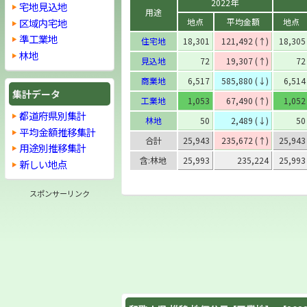
2022年
宅地見込地
用途
区域内宅地
地点
平均金額
地点
準工業地
住宅地
18,301
121,492 (↑)
18,305
林地
見込地
72
19,307 (↑)
72
商業地
6,517
585,880 (↓)
6,514
集計データ
工業地
1,053
67,490 (↑)
1,052
都道府県別集計
林地
50
2,489 (↓)
50
平均金額推移集計
合計
25,943
235,672 (↑)
25,943
用途別推移集計
含:林地
25,993
235,224
25,993
新しい地点
スポンサーリンク