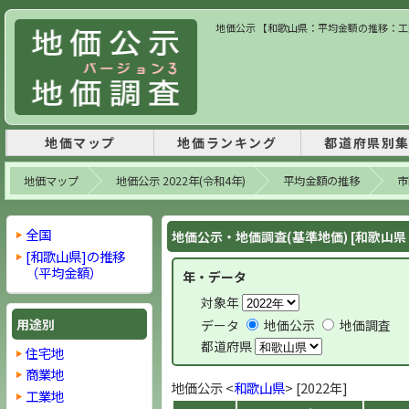
地価公示 【和歌山県：平均金額の推移：工業地
地価マップ
地価ランキング
都道府県別
地価マップ
地価公示 2022年(令和4年)
平均金額の推移
市
全国
地価公示・地価調査(基準地価) [和歌山県 
[和歌山県]の推移
（平均金額）
年・データ
対象年
用途別
データ
地価公示
地価調査
都道府県
住宅地
商業地
地価公示 <
和歌山県
> [2022年]
工業地