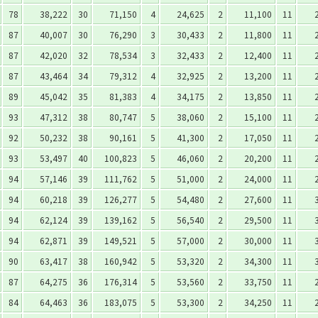
78
38,222
30
71,150
4
24,625
2
11,100
11
87
40,007
30
76,290
3
30,433
2
11,800
11
87
42,020
32
78,534
3
32,433
2
12,400
11
87
43,464
34
79,312
4
32,925
2
13,200
11
89
45,042
35
81,383
4
34,175
2
13,850
11
93
47,312
38
80,747
5
38,060
2
15,100
11
92
50,232
38
90,161
5
41,300
2
17,050
11
93
53,497
40
100,823
5
46,060
2
20,200
11
94
57,146
39
111,762
5
51,000
2
24,000
11
94
60,218
39
126,277
5
54,480
2
27,600
11
94
62,124
39
139,162
5
56,540
2
29,500
11
94
62,871
39
149,521
5
57,000
2
30,000
11
90
63,417
38
160,942
5
53,320
2
34,300
11
87
64,275
36
176,314
5
53,560
2
33,750
11
84
64,463
36
183,075
5
53,300
2
34,250
11