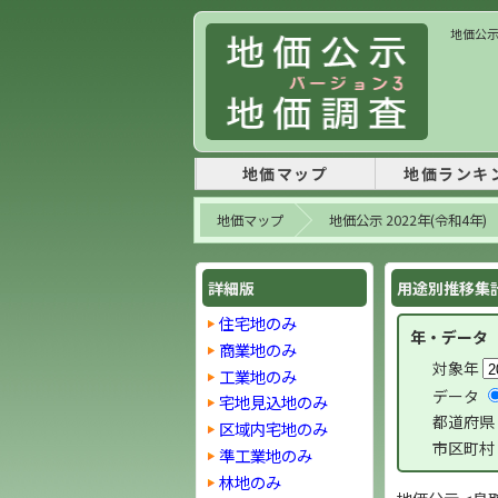
地価公示
地価マップ
地価ランキ
地価マップ
地価公示 2022年(令和4年)
詳細版
用途別推移集計 
住宅地のみ
年・データ
商業地のみ
対象年
工業地のみ
データ
宅地見込地のみ
都道府県
区域内宅地のみ
市区町村
準工業地のみ
林地のみ