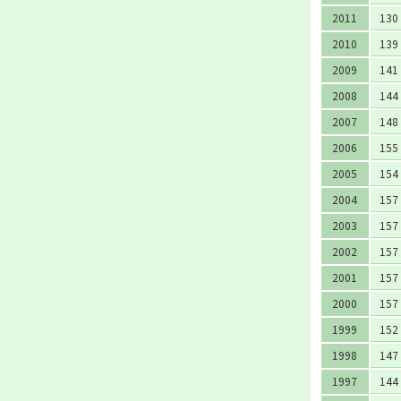
2011
130
2010
139
2009
141
2008
144
2007
148
2006
155
2005
154
2004
157
2003
157
2002
157
2001
157
2000
157
1999
152
1998
147
1997
144