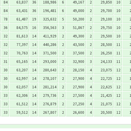
84
63,837
36
188,986
6
49,167
2
29,850
10
84
63,431
36
196,481
6
49,000
2
29,700
10
78
61,487
19
325,632
5
50,200
2
29,100
10
36
84,575
16
356,563
3
51,867
2
29,750
10
32
81,613
14
411,929
2
49,300
2
29,500
10
32
77,397
14
440,286
2
43,500
2
28,500
11
32
70,763
14
371,500
2
37,500
2
26,250
11
31
65,165
14
293,000
2
32,900
3
24,133
11
30
63,207
14
280,643
2
28,150
4
23,075
12
30
62,997
14
278,107
2
27,900
4
22,725
12
30
62,057
14
281,214
2
27,900
4
22,625
12
33
62,306
14
279,736
2
27,500
4
21,425
12
33
61,512
14
276,879
2
27,250
4
21,075
12
33
59,512
14
267,807
2
26,600
4
20,500
12