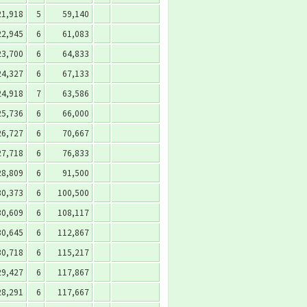
21,918
5
59,140
22,945
6
61,083
23,700
6
64,833
24,327
6
67,133
24,918
7
63,586
25,736
6
66,000
26,727
6
70,667
27,718
6
76,833
28,809
6
91,500
30,373
6
100,500
30,609
6
108,117
30,645
6
112,867
30,718
6
115,217
29,427
6
117,867
28,291
6
117,667