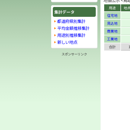
地価公示 <鳥取県
用途
地
集計データ
住宅地
都道府県別集計
見込地
平均金額推移集計
商業地
用途別推移集計
工業地
新しい地点
合計
スポンサーリンク