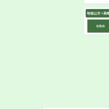
地価公示 <
鳥
鳥取県