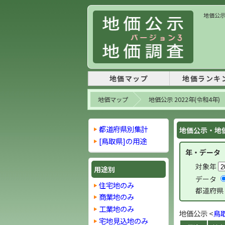
地価公示
地価マップ
地価ランキ
地価マップ
地価公示 2022年(令和4年)
都道府県別集計
地価公示・地価
[鳥取県]の用途
年・データ
対象年
用途別
データ
住宅地のみ
都道府県
商業地のみ
工業地のみ
地価公示 <
鳥
宅地見込地のみ