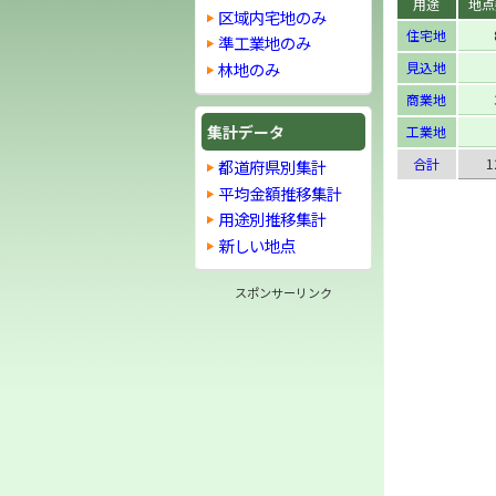
用途
地点
区域内宅地のみ
住宅地
準工業地のみ
林地のみ
見込地
商業地
集計データ
工業地
合計
1
都道府県別集計
平均金額推移集計
用途別推移集計
新しい地点
スポンサーリンク