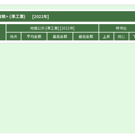
取県
> (準工業)
[2022年]
地価公示-[準工業] [2022年]
昨年比
地点
平均金額
最高金額
最低金額
上昇
同じ