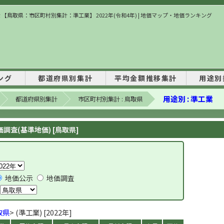
 【鳥取県：市区町村別集計：準工業】 2022年(令和4年) | 地価マップ・地価ランキング
ング
都道府県別集計
平均金額推移集計
用途別
用途別 : 準工業
都道府県別集計
市区町村別集計 : 鳥取県
調査(基準地価) [鳥取県]
地価公示
地価調査
取県
> (準工業) [2022年]