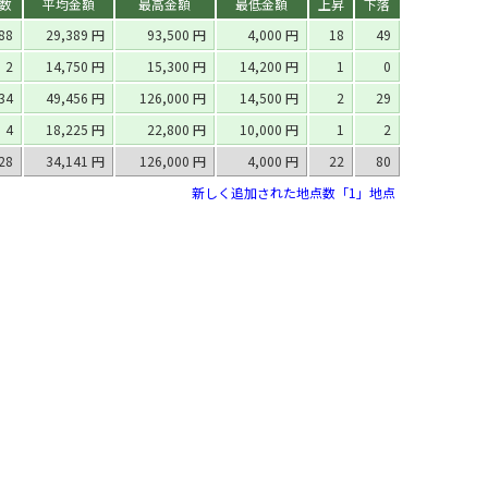
数
平均金額
最高金額
最低金額
上昇
下落
88
29,389 円
93,500 円
4,000 円
18
49
2
14,750 円
15,300 円
14,200 円
1
0
34
49,456 円
126,000 円
14,500 円
2
29
4
18,225 円
22,800 円
10,000 円
1
2
28
34,141 円
126,000 円
4,000 円
22
80
新しく追加された地点数「1」地点