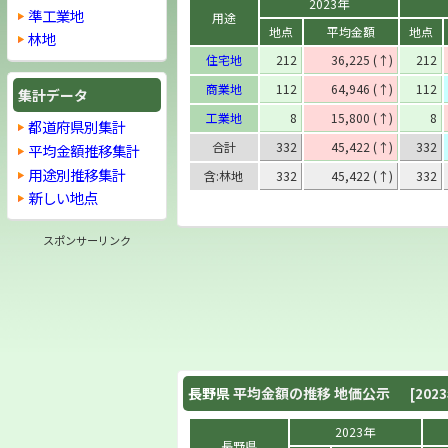
2023年
準工業地
用途
地点
平均金額
地点
林地
住宅地
212
36,225 (↑)
212
商業地
112
64,946 (↑)
112
集計データ
工業地
8
15,800 (↑)
8
都道府県別集計
合計
332
45,422 (↑)
332
平均金額推移集計
用途別推移集計
含:林地
332
45,422 (↑)
332
新しい地点
スポンサーリンク
長野県
平均金額の推移 地価公示
[202
2023年
長野県