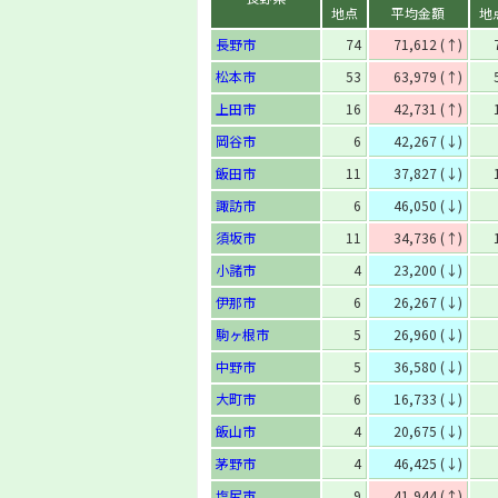
地点
平均金額
地
長野市
74
71,612 (↑)
松本市
53
63,979 (↑)
上田市
16
42,731 (↑)
岡谷市
6
42,267 (↓)
飯田市
11
37,827 (↓)
諏訪市
6
46,050 (↓)
須坂市
11
34,736 (↑)
小諸市
4
23,200 (↓)
伊那市
6
26,267 (↓)
駒ヶ根市
5
26,960 (↓)
中野市
5
36,580 (↓)
大町市
6
16,733 (↓)
飯山市
4
20,675 (↓)
茅野市
4
46,425 (↓)
塩尻市
9
41,944 (↑)