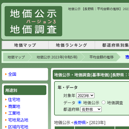
地価公示 【長野県：平均金額の推移】 202
地価マップ
地価ランキング
都道府県別
市
地価マップ
地価公示 2023年(令和5年)
平均金額の推移
全国
地価公示・地価調査(基準地価) [長野県
年・データ
用途別
対象年
住宅地
データ
地価公示
地価調査
商業地
都道府県
工業地
宅地見込地
地価公示 <
長野県
> [2023年]
区域内宅地