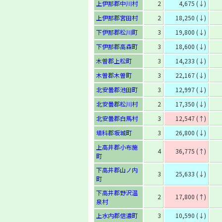
上伊那郡中川村
2
4,675 (↓)
上伊那郡宮田村
2
18,250 (↓)
下伊那郡松川町
3
19,800 (↓)
下伊那郡高森町
3
18,600 (↓)
木曽郡上松町
3
14,233 (↓)
木曽郡木曽町
3
22,167 (↓)
北安曇郡池田町
3
12,997 (↓)
北安曇郡松川村
2
17,350 (↓)
北安曇郡白馬村
3
12,547 (↑)
埴科郡坂城町
3
26,800 (↓)
上高井郡小布施
4
36,775 (↑)
町
下高井郡山ノ内
3
25,633 (↓)
町
下高井郡野沢温
2
17,800 (↑)
泉村
上水内郡信濃町
3
10,590 (↓)