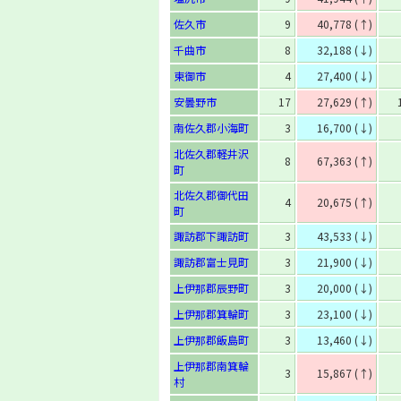
佐久市
9
40,778 (↑)
千曲市
8
32,188 (↓)
東御市
4
27,400 (↓)
安曇野市
17
27,629 (↑)
南佐久郡小海町
3
16,700 (↓)
北佐久郡軽井沢
8
67,363 (↑)
町
北佐久郡御代田
4
20,675 (↑)
町
諏訪郡下諏訪町
3
43,533 (↓)
諏訪郡富士見町
3
21,900 (↓)
上伊那郡辰野町
3
20,000 (↓)
上伊那郡箕輪町
3
23,100 (↓)
上伊那郡飯島町
3
13,460 (↓)
上伊那郡南箕輪
3
15,867 (↑)
村