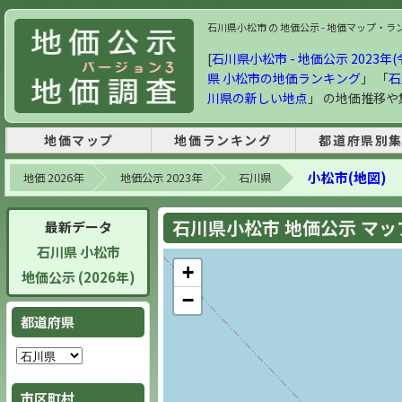
石川県小松市 の 地価公示 - 地価マップ・ランキ
[
石川県小松市 - 地価公示 2023年(
県 小松市の地価ランキング
」 「
石
川県の新しい地点
」 の地価推移
地価マップ
地価ランキング
都道府県別
小松市(地図)
地価 2026年
地価公示 2023年
石川県
石川県小松市 地価公示 マップ 
最新データ
石川県 小松市
+
地価公示 (2026年)
−
都道府県
市区町村