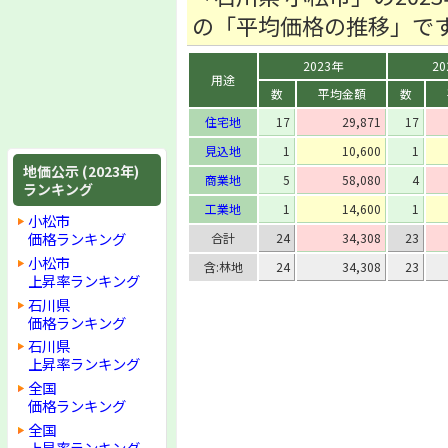
の「平均価格の推移」で
2023年
20
用途
数
平均金額
数
住宅地
17
29,871
17
見込地
1
10,600
1
地価公示 (2023年)
商業地
5
58,080
4
ランキング
工業地
1
14,600
1
小松市
価格ランキング
合計
24
34,308
23
小松市
含:林地
24
34,308
23
上昇率ランキング
石川県
価格ランキング
石川県
上昇率ランキング
全国
価格ランキング
全国
上昇率ランキング