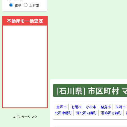
価格
上昇率
不動産を一括査定
[石川県] 市区町村 マ
金沢市
七尾市
小松市
輪島市
珠洲市
北郡津幡町
河北郡内灘町
羽咋郡志賀町
スポンサーリンク