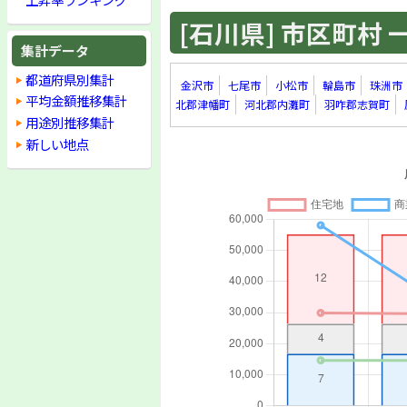
[石川県] 市区町村 一覧
集計データ
都道府県別集計
金沢市
七尾市
小松市
輪島市
珠洲市
平均金額推移集計
北郡津幡町
河北郡内灘町
羽咋郡志賀町
用途別推移集計
新しい地点