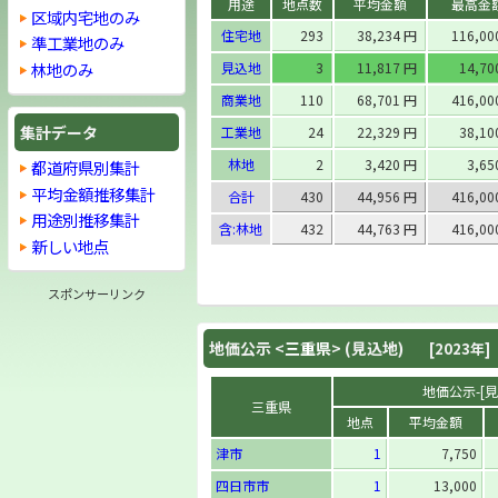
用途
地点数
平均金額
最高金
区域内宅地のみ
住宅地
293
38,234 円
116,0
準工業地のみ
林地のみ
見込地
3
11,817 円
14,7
商業地
110
68,701 円
416,0
集計データ
工業地
24
22,329 円
38,1
林地
2
3,420 円
3,6
都道府県別集計
平均金額推移集計
合計
430
44,956 円
416,0
用途別推移集計
含:林地
432
44,763 円
416,0
新しい地点
スポンサーリンク
地価公示 <
三重県
> (見込地)
[2023年]
地価公示-[見込
三重県
地点
平均金額
津市
1
7,750
四日市市
1
13,000