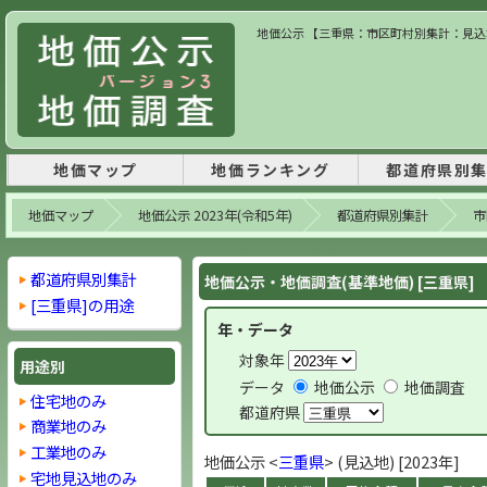
地価公示 【三重県：市区町村別集計：見込地】
地価マップ
地価ランキング
都道府県別
地価マップ
地価公示 2023年(令和5年)
都道府県別集計
市
都道府県別集計
地価公示・地価調査(基準地価) [三重県]
[三重県]の用途
年・データ
対象年
用途別
データ
地価公示
地価調査
住宅地のみ
都道府県
商業地のみ
工業地のみ
地価公示 <
三重県
> (見込地) [2023年]
宅地見込地のみ