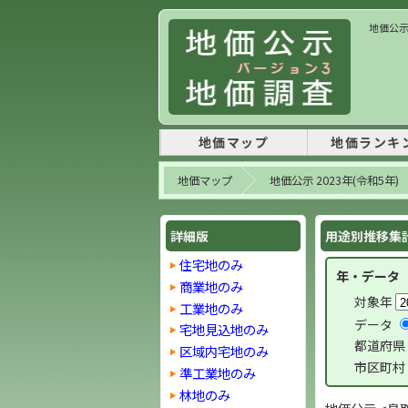
地価公示
地価マップ
地価ランキ
地価マップ
地価公示 2023年(令和5年)
詳細版
用途別推移集計 
住宅地のみ
年・データ
商業地のみ
対象年
工業地のみ
データ
宅地見込地のみ
都道府県
区域内宅地のみ
市区町村
準工業地のみ
林地のみ