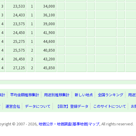
3
23,533
1
34,000
3
24,433
1
36,100
4
23,575
1
39,000
4
24,450
1
41,900
4
25,275
1
44,600
4
25,575
2
40,850
4
26,450
2
43,200
4
27,125
2
45,850
集計
平均金額推移集計
用途別推移集計
新しい地点
全国ランキング
用途
て
運営会社
データについて
【目次】登録データ
このサイトについて
お
yright © 2007 - 2026,
地価公示・地価調査(基準地価)マップ
, All rights reserved.