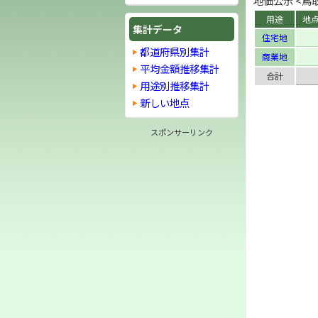
地価公示 <鳥取
用途
地
集計データ
住宅地
都道府県別集計
商業地
平均金額推移集計
合計
用途別推移集計
新しい地点
スポンサーリンク