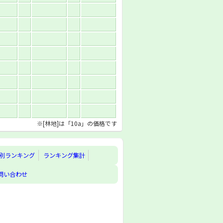
※[林地]は「10a」の価格です
別ランキング
ランキング集計
問い合わせ