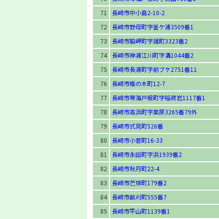
71
長崎市中小島2-10-2
72
長崎市野母町字釜ケ浦3509番1
73
長崎市脇岬町字諸町3323番2
74
長崎市神浦江川町字溝1044番2
75
長崎市長浦町字前ブケ2751番11
76
長崎市椎の木町12-7
77
長崎市琴海戸根町字稲荷岩1117番1
78
長崎市高浜町字葉原3265番79外
79
長崎市式見町526番
80
長崎市小菅町16-33
81
長崎市永田町字浜1939番2
82
長崎市秋月町22-4
83
長崎市芒塚町179番2
84
長崎市畝刈町555番7
85
長崎市平山町1139番1