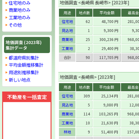
地価調査 <長崎県 長崎市> [2023年]
住宅地のみ
商業地のみ
用途
地点数
平均金額
最高金
工業地のみ
住宅地
62
48,700 円
281,0
その他
見込地
1
9,300 円
9,3
商業地
25
300,236 円
968,0
地価調査 (2023年)
集計データ
工業地
2
29,400 円
38,3
都道府県別集計
合計
90
117,705 円
968,0
平均金額推移集計
用途別推移集計
地価調査 <長崎県> [2023年]
新しい地点
用途
地点数
平均金額
最高金
不動産を一括査定
住宅地
309
25,134 円
281,0
見込地
5
9,080 円
12,0
商業地
114
103,265 円
968,0
工業地
10
21,630 円
38,3
林地
9
51,400 円
157,0