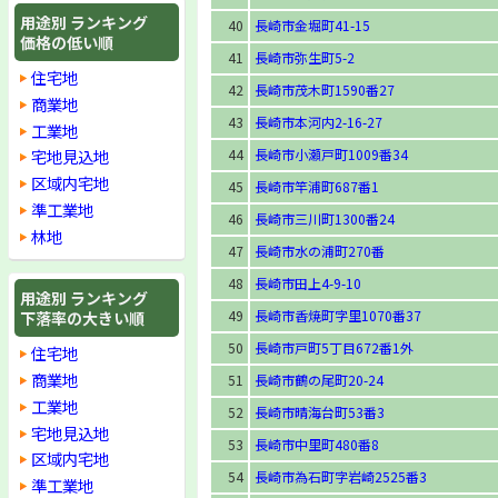
用途別 ランキング
40
長崎市金堀町41-15
価格の低い順
41
長崎市弥生町5-2
住宅地
42
長崎市茂木町1590番27
商業地
43
長崎市本河内2-16-27
工業地
44
長崎市小瀬戸町1009番34
宅地見込地
区域内宅地
45
長崎市竿浦町687番1
準工業地
46
長崎市三川町1300番24
林地
47
長崎市水の浦町270番
48
長崎市田上4-9-10
用途別 ランキング
49
長崎市香焼町字里1070番37
下落率の大きい順
50
長崎市戸町5丁目672番1外
住宅地
商業地
51
長崎市鶴の尾町20-24
工業地
52
長崎市晴海台町53番3
宅地見込地
53
長崎市中里町480番8
区域内宅地
54
長崎市為石町字岩崎2525番3
準工業地