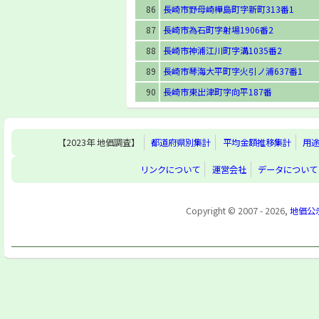
86
長崎市野母崎樺島町字新町313番1
87
長崎市為石町字射場1906番2
88
長崎市神浦江川町字溝1035番2
89
長崎市琴海大平町字火引ノ浦637番1
90
長崎市東出津町字向平187番
【2023年 地価調査】
都道府県別集計
平均金額推移集計
用
リンクについて
運営会社
データについて
Copyright © 2007 - 2026,
地価公