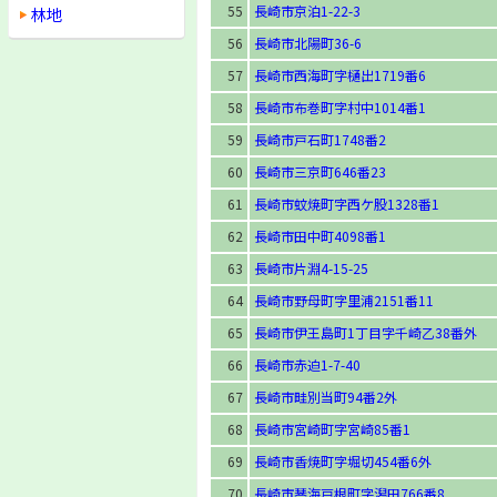
55
長崎市京泊1-22-3
林地
56
長崎市北陽町36-6
57
長崎市西海町字樋出1719番6
58
長崎市布巻町字村中1014番1
59
長崎市戸石町1748番2
60
長崎市三京町646番23
61
長崎市蚊焼町字西ケ股1328番1
62
長崎市田中町4098番1
63
長崎市片淵4-15-25
64
長崎市野母町字里浦2151番11
65
長崎市伊王島町1丁目字千崎乙38番外
66
長崎市赤迫1-7-40
67
長崎市畦別当町94番2外
68
長崎市宮崎町字宮崎85番1
69
長崎市香焼町字堀切454番6外
70
長崎市琴海戸根町字潟田766番8