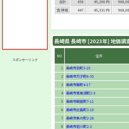
合計
438
45,206 円
968,0
含:林地
447
45,331 円
968,0
長崎県 長崎市 [2023年] 地価
NO
住所
スポンサーリンク
1
長崎市浜町3-25
2
長崎市万才町6-35
3
長崎市築町4-17
4
長崎市恵美須町2-3
5
長崎市銅座町7-11
6
長崎市出島町3-10
7
長崎市魚の町2-26
8
長崎市岩川町2-2