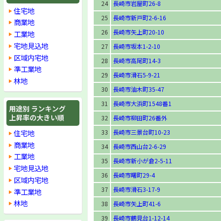
24
長崎市岩屋町26-8
住宅地
25
長崎市新戸町2-6-16
商業地
26
長崎市矢上町20-10
工業地
宅地見込地
27
長崎市坂本1-2-10
区域内宅地
28
長崎市高尾町14-3
準工業地
29
長崎市滑石5-9-21
林地
30
長崎市油木町35-47
31
長崎市大浜町1548番1
用途別 ランキング
上昇率の大きい順
32
長崎市柳田町26番外
住宅地
33
長崎市三景台町10-23
商業地
34
長崎市西山台2-6-29
工業地
35
長崎市新小が倉2-5-11
宅地見込地
36
長崎市曙町29-4
区域内宅地
37
長崎市滑石3-17-9
準工業地
林地
38
長崎市矢上町41-6
39
長崎市鶴見台1-12-14