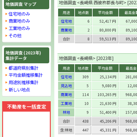
地価調査 <長崎県 西彼杵郡長与町> [202
地価調査 マップ
用途
地点数
平均金額
最高金
住宅地のみ
商業地のみ
住宅地
6
52,417 円
67,00
工業地のみ
商業地
2
80,800 円
89,10
その他
合計
8
59,513 円
89,10
地価調査 (2023年)
地価調査 <長崎県> [2023年]
集計データ
都道府県別集計
用途
地点数
平均金額
最高金
平均金額推移集計
住宅地
309
25,134 円
281,0
用途別推移集計
見込地
5
9,080 円
12,0
新しい地点
商業地
114
103,265 円
968,0
工業地
10
21,630 円
38,3
不動産を一括査定
林地
9
51,400 円
157,0
合計
438
45,206 円
968,0
含:林地
447
45,331 円
968,0