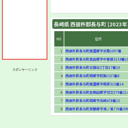
長崎県 西彼杵郡長与町 [2023年
NO
住所
1
西彼杵郡長与町嬉里郷字氷取1097番
2
西彼杵郡長与町高田郷字中曽根3154番1
3
西彼杵郡長与町北陽台2丁目17番10
スポンサーリンク
4
西彼杵郡長与町岡郷字尻無川37番8
5
西彼杵郡長与町嬉里郷字梶原315番14
6
西彼杵郡長与町吉無田郷字切立579番21
7
西彼杵郡長与町岡郷字浜崎478番15
8
西彼杵郡長与町斉藤郷字鴻ノ巣776番3