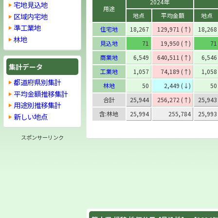
2024年
宅地見込地
用途
区域内宅地
地点
平均金額
地点
準工業地
住宅地
18,267
129,971 (↑)
18,268
林地
見込地
71
19,950 (↑)
71
商業地
6,549
640,511 (↑)
6,546
集計データ
工業地
1,057
74,189 (↑)
1,058
都道府県別集計
林地
50
2,449 (↓)
50
平均金額推移集計
合計
25,944
256,272 (↑)
25,943
用途別推移集計
含:林地
25,994
255,784
25,993
新しい地点
スポンサーリンク