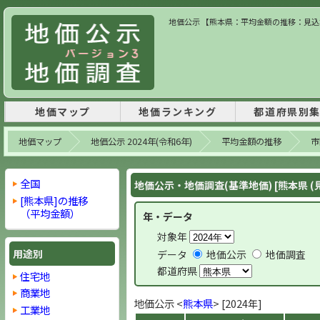
地価公示 【熊本県：平均金額の推移：見込地】
地価マップ
地価ランキング
都道府県別
地価マップ
地価公示 2024年(令和6年)
平均金額の推移
市
全国
地価公示・地価調査(基準地価) [熊本県 (
[熊本県]の推移
（平均金額）
年・データ
対象年
用途別
データ
地価公示
地価調査
都道府県
住宅地
商業地
地価公示 <
熊本県
> [2024年]
工業地