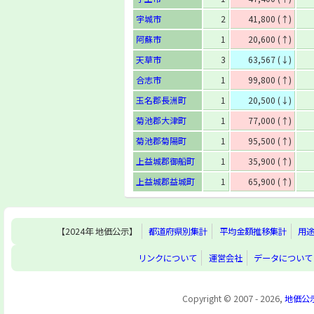
宇城市
2
41,800 (↑)
阿蘇市
1
20,600 (↑)
天草市
3
63,567 (↓)
合志市
1
99,800 (↑)
玉名郡長洲町
1
20,500 (↓)
菊池郡大津町
1
77,000 (↑)
菊池郡菊陽町
1
95,500 (↑)
上益城郡御船町
1
35,900 (↑)
上益城郡益城町
1
65,900 (↑)
【2024年 地価公示】
都道府県別集計
平均金額推移集計
用
リンクについて
運営会社
データについて
Copyright © 2007 - 2026,
地価公