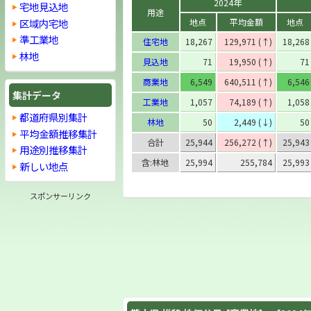
2024年
宅地見込地
用途
区域内宅地
地点
平均金額
地点
準工業地
住宅地
18,267
129,971 (↑)
18,268
林地
見込地
71
19,950 (↑)
71
商業地
6,549
640,511 (↑)
6,546
集計データ
工業地
1,057
74,189 (↑)
1,058
都道府県別集計
林地
50
2,449 (↓)
50
平均金額推移集計
合計
25,944
256,272 (↑)
25,943
用途別推移集計
含:林地
25,994
255,784
25,993
新しい地点
スポンサーリンク