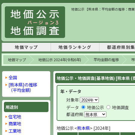
地価公示 【熊本県：平均金額の推移：商業地】
地価マップ
地価ランキング
都道府県別
地価マップ
地価公示 2024年(令和6年)
平均金額の推移
市
全国
地価公示・地価調査(基準地価) [熊本県 (
[熊本県]の推移
（平均金額）
年・データ
対象年
用途別
データ
地価公示
地価調査
都道府県
住宅地
商業地
地価公示 <
熊本県
> [2024年]
工業地