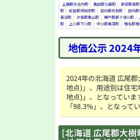
上磯郡木古内町
亀田郡七飯町
茅部郡森町
町
虻田郡倶知安町
岩内郡共和町
岩内郡
長沼町
夕張郡栗山町
樺戸郡新十津川町
町
上川郡下川町
中川郡美深町
増毛郡増
里町
紋別郡遠軽町
紋別郡滝上町
紋別郡
真町
虻田郡洞爺湖町
勇払郡安平町
勇払
地価公示 2024
上川郡新得町
上川郡清水町
河西郡芽室町
足寄郡足寄町
十勝郡浦幌町
釧路郡釧路町
町
2024年の北海道 広尾郡
地点)」、用途別は住宅地「6
地点)」、となっていま
「98.3%」、となって
[北海道 広尾郡大樹町