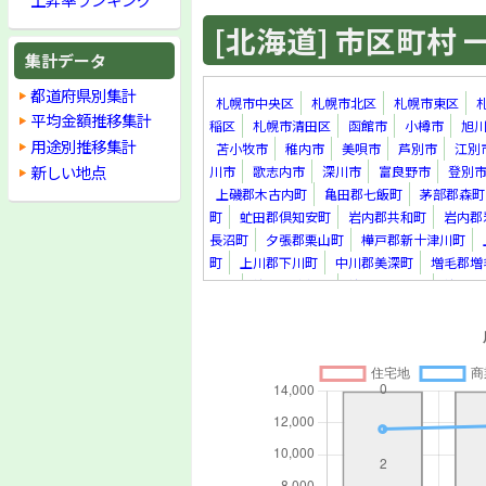
[北海道] 市区町村 一覧
集計データ
都道府県別集計
札幌市中央区
札幌市北区
札幌市東区
平均金額推移集計
稲区
札幌市清田区
函館市
小樽市
旭
用途別推移集計
苫小牧市
稚内市
美唄市
芦別市
江別
新しい地点
川市
歌志内市
深川市
富良野市
登別
上磯郡木古内町
亀田郡七飯町
茅部郡森町
町
虻田郡倶知安町
岩内郡共和町
岩内郡
長沼町
夕張郡栗山町
樺戸郡新十津川町
町
上川郡下川町
中川郡美深町
増毛郡増
里町
紋別郡遠軽町
紋別郡滝上町
紋別郡
真町
虻田郡洞爺湖町
勇払郡安平町
勇払
上川郡新得町
上川郡清水町
河西郡芽室町
足寄郡足寄町
十勝郡浦幌町
釧路郡釧路町
町