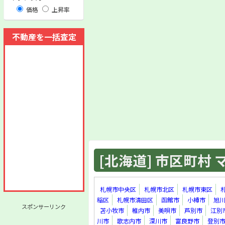
価格
上昇率
不動産を一括査定
[北海道] 市区町村 マ
札幌市中央区
札幌市北区
札幌市東区
稲区
札幌市清田区
函館市
小樽市
旭
スポンサーリンク
苫小牧市
稚内市
美唄市
芦別市
江別
川市
歌志内市
深川市
富良野市
登別