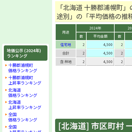
「北海道 十勝郡浦幌町」
途別」の「平均価格の推
2024年
2
用途
数
平均金額
数
住宅地
2
4,500
2
地価公示 (2024年)
合計
2
4,500
2
ランキング
含:林地
2
4,500
2
十勝郡浦幌町
価格ランキング
十勝郡浦幌町
上昇率ランキング
北海道
価格ランキング
北海道
上昇率ランキング
全国
価格ランキング
[北海道] 市区町村 一覧
全国
上昇率ランキング