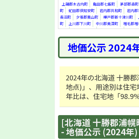
上磯郡木古内町
亀田郡七飯町
茅部郡森町
町
虻田郡倶知安町
岩内郡共和町
岩内郡
長沼町
夕張郡栗山町
樺戸郡新十津川町
町
上川郡下川町
中川郡美深町
増毛郡増
里町
紋別郡遠軽町
紋別郡滝上町
紋別郡
真町
虻田郡洞爺湖町
勇払郡安平町
勇払
地価公示 2024
上川郡新得町
上川郡清水町
河西郡芽室町
足寄郡足寄町
十勝郡浦幌町
釧路郡釧路町
町
2024年の北海道 十勝郡
地点)」、用途別は住宅地
年比は、住宅地「98.
[北海道 十勝郡浦幌町
- 地価公示 (2024年)