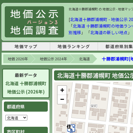
北海道十勝郡浦幌町 の 地価公示 - 地価マップ・
[
北海道十勝郡浦幌町 - 地価公示 20
「
北海道 十勝郡浦幌町の地価ラン
別推移
」 「
北海道の新しい地点
」
地価マップ
地価ランキング
都道府県別
十勝郡浦幌町(
地価 2026年
地価公示 2024年
北海道
北海道十勝郡浦幌町 地価公示 
最新データ
北海道 十勝郡浦幌町
+
地価公示 (2026年)
−
都道府県
市区町村