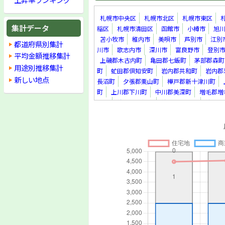
札幌市中央区
札幌市北区
札幌市東区
集計データ
稲区
札幌市清田区
函館市
小樽市
旭
苫小牧市
稚内市
美唄市
芦別市
江別
都道府県別集計
川市
歌志内市
深川市
富良野市
登別
平均金額推移集計
上磯郡木古内町
亀田郡七飯町
茅部郡森町
用途別推移集計
町
虻田郡倶知安町
岩内郡共和町
岩内郡
新しい地点
長沼町
夕張郡栗山町
樺戸郡新十津川町
町
上川郡下川町
中川郡美深町
増毛郡増
里町
紋別郡遠軽町
紋別郡滝上町
紋別郡
真町
虻田郡洞爺湖町
勇払郡安平町
勇払
上川郡新得町
上川郡清水町
河西郡芽室町
足寄郡足寄町
十勝郡浦幌町
釧路郡釧路町
町