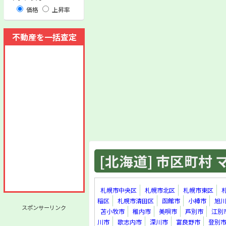
価格
上昇率
不動産を一括査定
[北海道] 市区町村 マ
札幌市中央区
札幌市北区
札幌市東区
稲区
札幌市清田区
函館市
小樽市
旭
スポンサーリンク
苫小牧市
稚内市
美唄市
芦別市
江別
川市
歌志内市
深川市
富良野市
登別