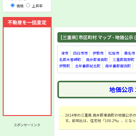
価格
上昇率
不動産を一括査定
[三重県] 市区町村 マップ - 地価公示 (
津市
四日市市
伊勢市
松阪市
桑名市
名郡木曽岬町
員弁郡東員町
三重郡菰野町
伊勢町
北牟婁郡紀北町
南牟婁郡御浜町
地価公示 
2024年の三重県 員弁郡東員町の地価公示の平
す。前年比は、住宅地「100.2%」、とな
スポンサーリンク