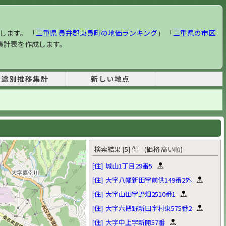
します。 「
三重県 員弁郡東員町の地価ランキング
」 「
三重県の市区
集計表を作成します。
用途別推移集計
新しい地点
検索結果 [5] 件 (価格 高い順)
[住]
城山1丁目29番5
[住]
大字八幡新田字前供149番2外
[住]
大字山田字野畑2510番1
[住]
大字六把野新田字村東575番2
[住]
大字中上字新開57番