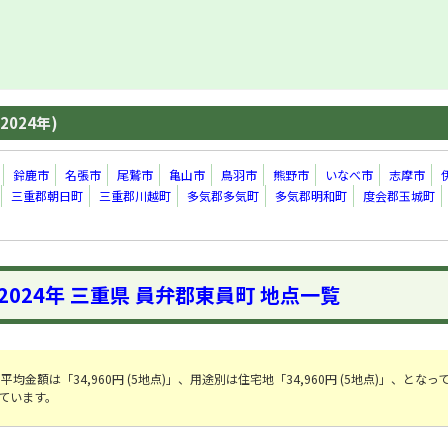
2024年)
鈴鹿市
名張市
尾鷲市
亀山市
鳥羽市
熊野市
いなべ市
志摩市
三重郡朝日町
三重郡川越町
多気郡多気町
多気郡明和町
度会郡玉城町
2024年 三重県 員弁郡東員町 地点一覧
均金額は「34,960円 (5地点)」、用途別は住宅地「34,960円 (5地点)」、となっ
っています。