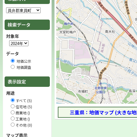
検索データ
対象年
データ
地価公示
地価調査
表示設定
用途
すべて (5)
住宅地 (5)
三重県：地価マップ (大きな地
商業地 ()
工業地 ()
その他 (0)
マップ表示