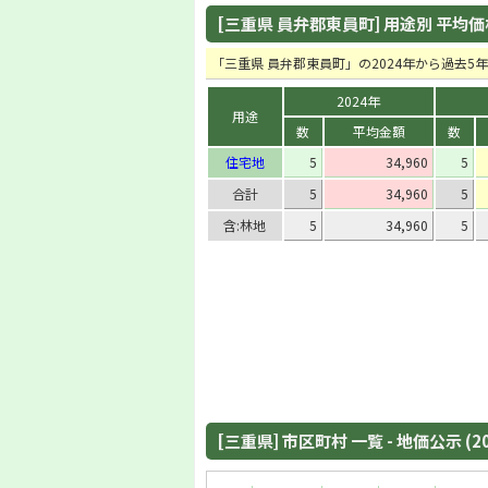
[三重県 員弁郡東員町] 用途別 平均価格の
「三重県 員弁郡東員町」の2024年から過去
2024年
用途
数
平均金額
数
住宅地
5
34,960
5
合計
5
34,960
5
含:林地
5
34,960
5
[三重県] 市区町村 一覧 - 地価公示 (2