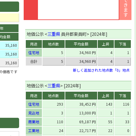
0年
地価公示 <
三重県
員弁郡東員町> [2024年]
均金額
用途
地点数
平均金額
上昇
下落
35,160
住宅地
5
34,960 円
4
1
35,160
合計
5
34,960 円
4
1
35,160
新しく追加された地点数「0」地点
」の価格です
地価公示 <
三重県
> [2024年]
用途
地点数
平均金額
上昇
下落
住宅地
293
38,452 円
143
116
見込地
3
13,000 円
1
1
商業地
110
69,187 円
55
33
工業地
24
22,717 円
22
0