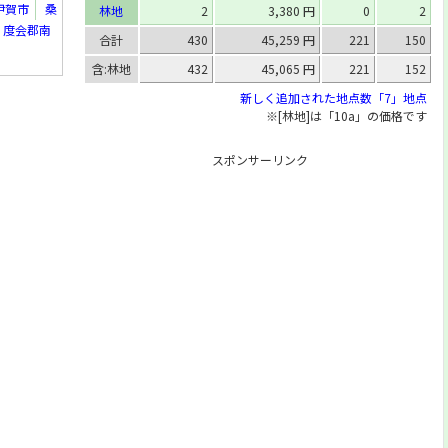
伊賀市
桑
林地
2
3,380 円
0
2
度会郡南
合計
430
45,259 円
221
150
含:林地
432
45,065 円
221
152
新しく追加された地点数「7」地点
※[林地]は「10a」の価格です
スポンサーリンク