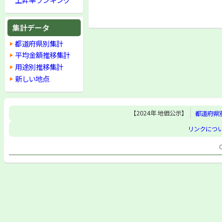
集計データ
都道府県別集計
平均金額推移集計
用途別推移集計
新しい地点
【2024年 地価公示】
都道府県
リンクにつ