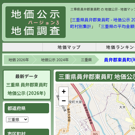
三重県員弁郡東員町 の 地価公示 - 地価マップ・
[
三重県員弁郡東員町 - 地価公示 20
町村別集計
」 「
三重県の平均金額
地価マップ
地価ランキン
員弁郡東員町(
地価 2026年
地価公示 2024年
三重県
三重県員弁郡東員町 地価公示 
最新データ
三重県 員弁郡東員町
+
地価公示 (2026年)
−
都道府県
市区町村