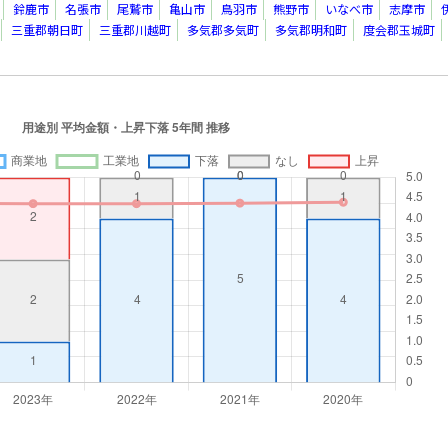
鈴鹿市
名張市
尾鷲市
亀山市
鳥羽市
熊野市
いなべ市
志摩市
三重郡朝日町
三重郡川越町
多気郡多気町
多気郡明和町
度会郡玉城町