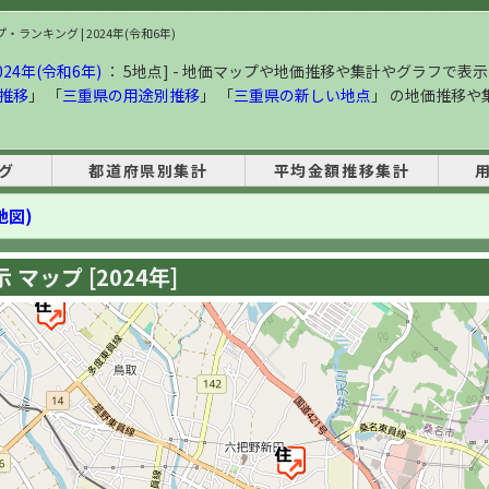
ランキング | 2024年(令和6年)
24年(令和6年)
： 5地点] - 地価マップや地価推移や集計やグラフで表示
推移
」 「
三重県の用途別推移
」 「
三重県の新しい地点
」 の地価推移や
グ
都道府県別集計
平均金額推移集計
地図)
マップ [2024年]