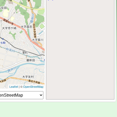
Leaflet
| ©
OpenStreetMap