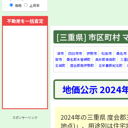
価格
上昇率
不動産を一括査定
[三重県] 市区町村 マ
津市
四日市市
伊勢市
松阪市
桑名市
賀市
桑名郡木曽岬町
員弁郡東員町
三重
玉城町
度会郡南伊勢町
北牟婁郡紀北町
地価公示 2024
2024年の三重県 度会郡
スポンサーリンク
地点)」、用途別は住宅地「1