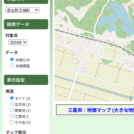
検索データ
対象年
データ
地価公示
地価調査
表示設定
用途
すべて (3)
住宅地 (2)
三重県：地価マップ (大きな地
商業地 (1)
工業地 ()
その他 (0)
マップ表示