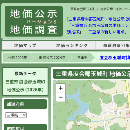
三重県度会郡玉城町 の 地価公示 - 地価マップ・
[
三重県度会郡玉城町 - 地価公示 20
「
三重県 度会郡玉城町の地価ラン
別推移
」 「
三重県の新しい地点
」
地価マップ
地価ランキング
都道府県別
度会郡玉城町(
地価 2026年
地価公示 2024年
三重県
三重県度会郡玉城町 地価公示 
最新データ
三重県 度会郡玉城町
+
地価公示 (2026年)
−
都道府県
市区町村